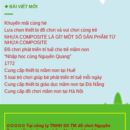
❖ BÀI VIẾT MỚI
Khuyến mãi cùng hè
Lựa chọn thiết bị đồ chơi và vui chơi cùng trẻ
NHỰA COMPOSITE LÀ GÌ? MỘT SỐ SẢN PHẨM TỪ
NHỰA COMPOSITE
Đồ chơi phát triển trí tuệ cho trẻ mầm non
“Nhập học cùng Nguyên Quang”
1772
Cung cấp thiết bị mầm non tại Huế
5 loại trò chơi giúp bé phát triển trí tuệ mỗi ngày
Cung cấp thiết bị giáo dục mầm non tại Đà Nẵng
Cung cấp đồ chơi mầm non tại Hà Nội
✩✩✩✩✩ Tại công ty TNHH SX TM đồ chơi Nguyên