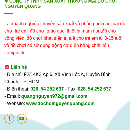
❖ CÔNG TY TNHH SẢN XUẤT THƯƠNG MẠI ĐỒ CHƠI
NGUYÊN QUANG
Là doanh nghiệp chuyên sản xuất và phân phối các loại đồ
chơi trẻ em: đồ chơi giáo dục, thiết bị mầm non,đồ chơi
công viên, đồ chơi phát triển trí tuệ cho trẻ em từ 0-15 tuổi,
và đồ chơi có sử dụng động cơ điện bằng chất liệu
composite.
Liên hệ
- Địa chỉ: F2/14K3 Ấp 6, Xã Vĩnh Lộc A, Huyện Bình
Chánh, TP. HCM
- Điện thoại:
028. 54 252 637
- Fax:
028. 54 252 637
- Email:
quangnguyen972@gmail.com
- Website:
www.dochoinguyenquang.com