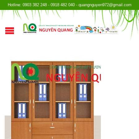
Hotline: 0903 382 248 - 0918 482 040 - quangnguyen972@gmail.com