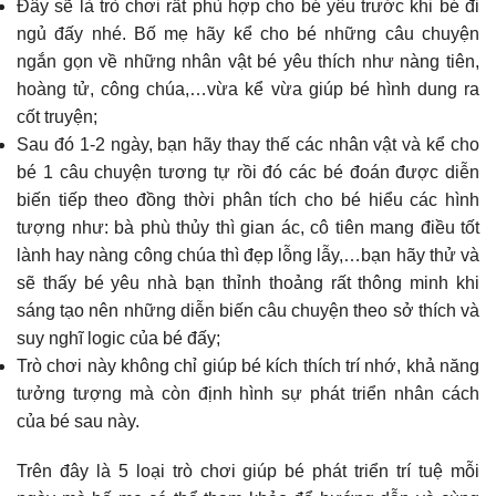
Đây sẽ là trò chơi rất phù hợp cho bé yêu trước khi bé đi
ngủ đấy nhé. Bố mẹ hãy kể cho bé những câu chuyện
ngắn gọn về những nhân vật bé yêu thích như nàng tiên,
hoàng tử, công chúa,…vừa kể vừa giúp bé hình dung ra
cốt truyện;
Sau đó 1-2 ngày, bạn hãy thay thế các nhân vật và kể cho
bé 1 câu chuyện tương tự rồi đó các bé đoán được diễn
biến tiếp theo đồng thời phân tích cho bé hiểu các hình
tượng như: bà phù thủy thì gian ác, cô tiên mang điều tốt
lành hay nàng công chúa thì đẹp lỗng lẫy,…bạn hãy thử và
sẽ thấy bé yêu nhà bạn thỉnh thoảng rất thông minh khi
sáng tạo nên những diễn biến câu chuyện theo sở thích và
suy nghĩ logic của bé đấy;
Trò chơi này không chỉ giúp bé kích thích trí nhớ, khả năng
tưởng tượng mà còn định hình sự phát triển nhân cách
của bé sau này.
Trên đây là 5 loại trò chơi giúp bé phát triển trí tuệ mỗi