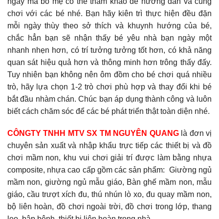
ngày mà bố mẹ có thể tham khảo để hướng dẫn và cùng
chơi với các bé nhé. Bạn hãy kiên trì thực hiện đều đặn
mỗi ngày thùy theo sở thích và khuynh hướng của bé,
chắc hẳn bạn sẽ nhận thấy bé yêu nhà bạn ngày một
nhanh nhẹn hơn, có trí tưởng tưởng tốt hơn, có khả năng
quan sát hiệu quả hơn và thông minh hơn trông thấy đấy.
Tuy nhiên bạn không nên ôm đồm cho bé chơi quá nhiều
trò, hãy lựa chọn 1-2 trò chơi phù hợp và thay đổi khi bé
bắt đầu nhàm chán. Chúc bạn áp dụng thành công và luôn
biết cách chăm sóc để các bé phát triển thật toàn diện nhé.
CÔNGTY TNHH MTV SX TM NGUYÊN QUANG
là đơn vị
chuyên sản xuất và nhập khẩu trực tiếp các thiết bị và đồ
chơi mầm non, khu vui chơi giải trí được làm bằng nhựa
composite, nhựa cao cấp gồm các sản phẩm: Giường ngủ
mầm non, giường ngủ mẫu giáo, Bàn ghế mầm non, mẫu
giáo, cầu trượt xích đu, thú nhún lò xo, đu quay mầm non,
bộ liên hoàn, đồ chơi ngoài trời, đồ chơi trong lớp, thang
leo, bập bênh, thiết bị liên hoàn trong nhà