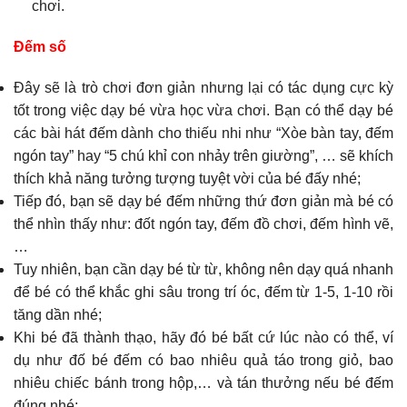
chơi.
Đếm số
Đây sẽ là trò chơi đơn giản nhưng lại có tác dụng cực kỳ
tốt trong việc dạy bé vừa học vừa chơi. Bạn có thể dạy bé
các bài hát đếm dành cho thiếu nhi như “Xòe bàn tay, đếm
ngón tay” hay “5 chú khỉ con nhảy trên giường”, … sẽ khích
thích khả năng tưởng tượng tuyệt vời của bé đấy nhé;
Tiếp đó, bạn sẽ dạy bé đếm những thứ đơn giản mà bé có
thể nhìn thấy như: đốt ngón tay, đếm đồ chơi, đếm hình vẽ,
…
Tuy nhiên, bạn cần dạy bé từ từ, không nên dạy quá nhanh
để bé có thể khắc ghi sâu trong trí óc, đếm từ 1-5, 1-10 rồi
tăng dần nhé;
Khi bé đã thành thạo, hãy đó bé bất cứ lúc nào có thể, ví
dụ như đố bé đếm có bao nhiêu quả táo trong giỏ, bao
nhiêu chiếc bánh trong hộp,… và tán thưởng nếu bé đếm
đúng nhé;