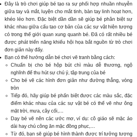
Đây là trò chơi giúp bé tạo ra sự phối hợp nhuần nhuyễn
giữa tay và mắt, luyện cho mắt tinh, bàn tay linh hoạt hơn,
khéo léo hơn. Đặc biệt dần dần sẽ giúp bé phân biệt sự
khác nhau giữa cấu tạo cơ bản của các sự vật hiện tượng
có trong thế giới quan xung quanh bé. Đã có rất nhiều bé
được phát triển năng khiếu hội họa bắt nguồn từ trò chơi
đơn giản này đấy.
Bạn có thể hướng dẫn bé chơi vẽ tranh bằng cách:
Chuẩn bị cho bé hộp bút chì màu dễ thương, ngộ
nghĩnh để thu hút sự chú ý, tập trung của bé
Cho bé vẽ các hình đơn giản như đường thẳng, vòng
tròn
Tiếp đó, hãy giúp bé phấn biệt được các màu sắc, đặc
điểm khác nhau của các sự vật bé có thể vẽ như ông
mặt trời, mưa, cây cối,…
Dạy bé vẽ nên các ước mơ, ví dụ: cô giáo sẽ mặc áo
dài hay chú công ăn mặc đồng phục,…
Từ đó, bạn sẽ giúp bé hình thành được trí tưởng tượng