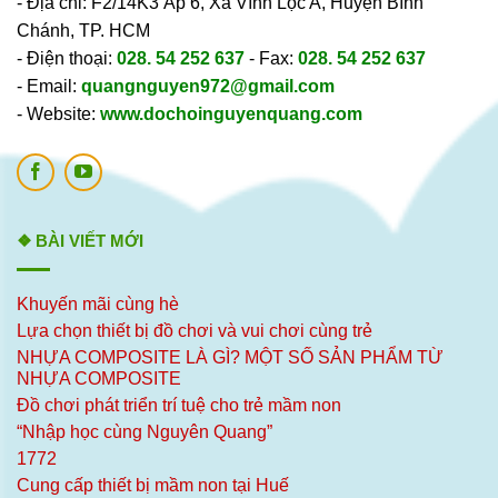
- Địa chỉ: F2/14K3 Ấp 6, Xã Vĩnh Lộc A, Huyện Bình
Chánh, TP. HCM
- Điện thoại:
028. 54 252 637
- Fax:
028. 54 252 637
- Email:
quangnguyen972@gmail.com
- Website:
www.dochoinguyenquang.com
❖ BÀI VIẾT MỚI
Khuyến mãi cùng hè
Lựa chọn thiết bị đồ chơi và vui chơi cùng trẻ
NHỰA COMPOSITE LÀ GÌ? MỘT SỐ SẢN PHẨM TỪ
NHỰA COMPOSITE
Đồ chơi phát triển trí tuệ cho trẻ mầm non
“Nhập học cùng Nguyên Quang”
1772
Cung cấp thiết bị mầm non tại Huế