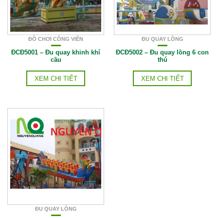
ĐỒ CHƠI CÔNG VIÊN
ĐU QUAY LỒNG
ĐCĐ5001 – Đu quay khinh khí
ĐCĐ5002 – Đu quay lồng 6 con
cầu
thú
XEM CHI TIẾT
XEM CHI TIẾT
ĐU QUAY LỒNG