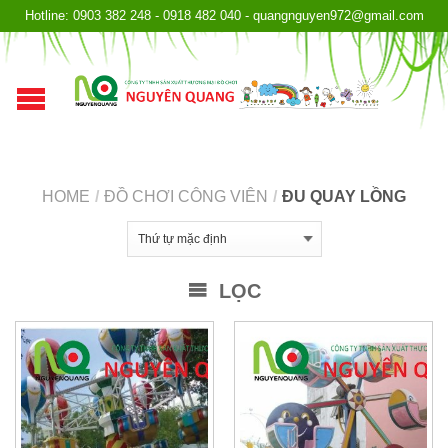
Hotline: 0903 382 248 - 0918 482 040 - quangnguyen972@gmail.com
HOME
/
ĐỒ CHƠI CÔNG VIÊN
/
ĐU QUAY LỒNG
LỌC