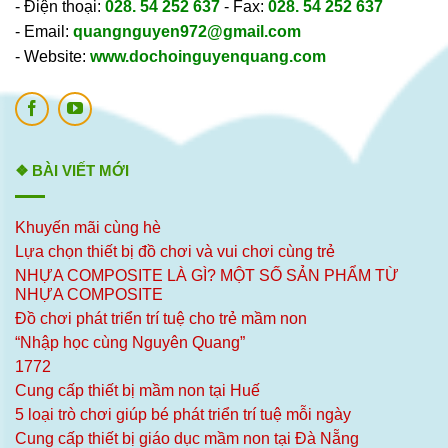
- Điện thoại:
028. 54 252 637
- Fax:
028. 54 252 637
- Email:
quangnguyen972@gmail.com
- Website:
www.dochoinguyenquang.com
❖ BÀI VIẾT MỚI
Khuyến mãi cùng hè
Lựa chọn thiết bị đồ chơi và vui chơi cùng trẻ
NHỰA COMPOSITE LÀ GÌ? MỘT SỐ SẢN PHẨM TỪ
NHỰA COMPOSITE
Đồ chơi phát triển trí tuệ cho trẻ mầm non
“Nhập học cùng Nguyên Quang”
1772
Cung cấp thiết bị mầm non tại Huế
5 loại trò chơi giúp bé phát triển trí tuệ mỗi ngày
Cung cấp thiết bị giáo dục mầm non tại Đà Nẵng