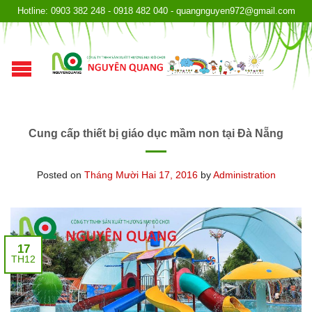
Hotline: 0903 382 248 - 0918 482 040 - quangnguyen972@gmail.com
Cung cấp thiết bị giáo dục mầm non tại Đà Nẵng
Posted on
Tháng Mười Hai 17, 2016
by
Administration
17
TH12