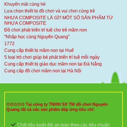
Khuyến mãi cùng hè
Lựa chọn thiết bị đồ chơi và vui chơi cùng trẻ
NHỰA COMPOSITE LÀ GÌ? MỘT SỐ SẢN PHẨM TỪ
NHỰA COMPOSITE
Đồ chơi phát triển trí tuệ cho trẻ mầm non
“Nhập học cùng Nguyên Quang”
1772
Cung cấp thiết bị mầm non tại Huế
5 loại trò chơi giúp bé phát triển trí tuệ mỗi ngày
Cung cấp thiết bị giáo dục mầm non tại Đà Nẵng
Cung cấp đồ chơi mầm non tại Hà Nội
✩✩✩✩✩ Tại công ty TNHH SX TM đồ chơi Nguyên
Quang tất cả các sản phẩm đáp ứng tiêu chí:
Chất liệu tuyệt đối an toàn theo các tiêu chuẩn