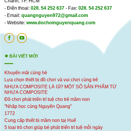
Chánh, TP. HCM
- Điện thoại:
028. 54 252 637
- Fax:
028. 54 252 637
- Email:
quangnguyen972@gmail.com
- Website:
www.dochoinguyenquang.com
❖ BÀI VIẾT MỚI
Khuyến mãi cùng hè
Lựa chọn thiết bị đồ chơi và vui chơi cùng trẻ
NHỰA COMPOSITE LÀ GÌ? MỘT SỐ SẢN PHẨM TỪ
NHỰA COMPOSITE
Đồ chơi phát triển trí tuệ cho trẻ mầm non
“Nhập học cùng Nguyên Quang”
1772
Cung cấp thiết bị mầm non tại Huế
5 loại trò chơi giúp bé phát triển trí tuệ mỗi ngày