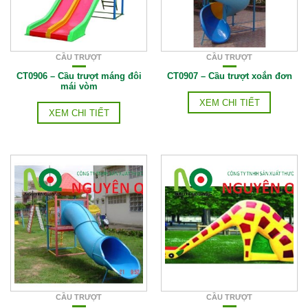
CẦU TRƯỢT
CẦU TRƯỢT
CT0906 – Cầu trượt máng đôi
CT0907 – Cầu trượt xoắn đơn
mái vòm
XEM CHI TIẾT
XEM CHI TIẾT
CẦU TRƯỢT
CẦU TRƯỢT