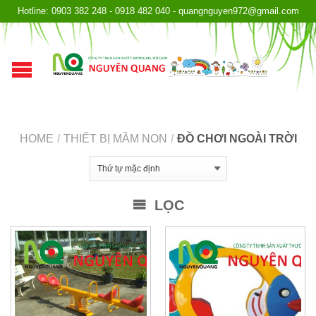
Hotline: 0903 382 248 - 0918 482 040 - quangnguyen972@gmail.com
HOME
/
THIẾT BỊ MẦM NON
/
ĐỒ CHƠI NGOÀI TRỜI
LỌC