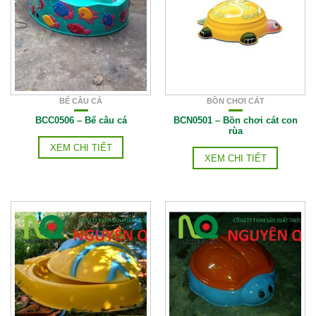
BỂ CÂU CÁ
BỒN CHƠI CÁT
BCC0506 – Bể câu cá
BCN0501 – Bồn chơi cát con
rùa
XEM CHI TIẾT
XEM CHI TIẾT