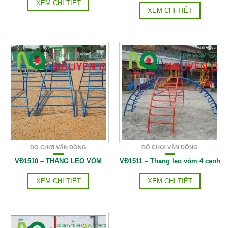
XEM CHI TIẾT
XEM CHI TIẾT
ĐỒ CHƠI VẬN ĐỘNG
ĐỒ CHƠI VẬN ĐỘNG
VĐ1510 – THANG LEO VÒM
VĐ1511 – Thang leo vòm 4 cạnh
XEM CHI TIẾT
XEM CHI TIẾT