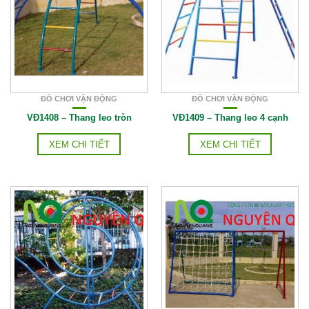
ĐỒ CHƠI VẬN ĐỘNG
ĐỒ CHƠI VẬN ĐỘNG
VĐ1408 – Thang leo tròn
VĐ1409 – Thang leo 4 cạnh
XEM CHI TIẾT
XEM CHI TIẾT