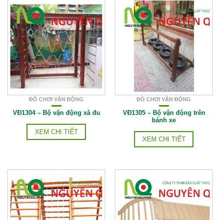
ĐỒ CHƠI VẬN ĐỘNG
ĐỒ CHƠI VẬN ĐỘNG
VĐ1304 – Bộ vận động xà đu
VĐ1305 – Bộ vận động trên
bánh xe
XEM CHI TIẾT
XEM CHI TIẾT