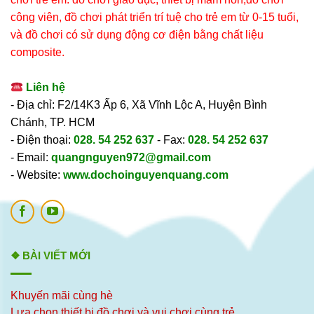
công viên, đồ chơi phát triển trí tuệ cho trẻ em từ 0-15 tuổi,
và đồ chơi có sử dụng động cơ điện bằng chất liệu
composite.
Liên hệ
- Địa chỉ: F2/14K3 Ấp 6, Xã Vĩnh Lộc A, Huyện Bình
Chánh, TP. HCM
- Điện thoại:
028. 54 252 637
- Fax:
028. 54 252 637
- Email:
quangnguyen972@gmail.com
- Website:
www.dochoinguyenquang.com
❖ BÀI VIẾT MỚI
Khuyến mãi cùng hè
Lựa chọn thiết bị đồ chơi và vui chơi cùng trẻ