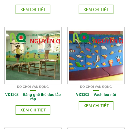
XEM CHI TIẾT
XEM CHI TIẾT
ĐỒ CHƠI VẬN ĐỘNG
ĐỒ CHƠI VẬN ĐỘNG
VĐ1302 – Băng ghế thể dục lắp
VĐ1303 – Vách leo núi
ráp
XEM CHI TIẾT
XEM CHI TIẾT