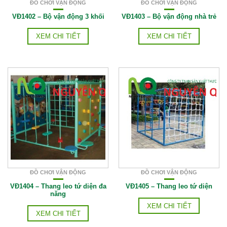
ĐỒ CHƠI VẬN ĐỘNG
ĐỒ CHƠI VẬN ĐỘNG
VĐ1402 – Bộ vận động 3 khối
VĐ1403 – Bộ vận động nhà trẻ
XEM CHI TIẾT
XEM CHI TIẾT
ĐỒ CHƠI VẬN ĐỘNG
ĐỒ CHƠI VẬN ĐỘNG
VĐ1404 – Thang leo tứ diện đa
VĐ1405 – Thang leo tứ diện
năng
XEM CHI TIẾT
XEM CHI TIẾT