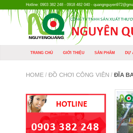
Hotline: 0903 382 248 - 0918 482 040 - quangnguyen972@gma
TRANG CHỦ
GIỚI THIỆU
SẢN PHẨM
DỰ 
HOME
/
ĐỒ CHƠI CÔNG VIÊN
/
ĐĨA B