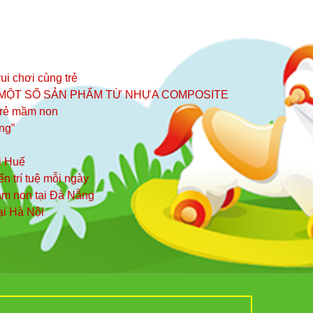
ui chơi cùng trẻ
 MỘT SỐ SẢN PHẨM TỪ NHỰA COMPOSITE
 trẻ mầm non
ng”
i Huế
iển trí tuệ mỗi ngày
mầm non tại Đà Nẵng
ại Hà Nội