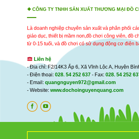
❖ CÔNG TY TNHH SẢN XUẤT THƯƠNG MẠI ĐỒ 
Là doanh nghiệp chuyên sản xuất và phân phối các 
giáo dục, thiết bị mầm non,đồ chơi công viên, đồ chơ
từ 0-15 tuổi, và đồ chơi có sử dụng động cơ điện b
Liên hệ
- Địa chỉ: F2/14K3 Ấp 6, Xã Vĩnh Lộc A, Huyện B
- Điện thoại:
028. 54 252 637
- Fax:
028. 54 252 63
- Email:
quangnguyen972@gmail.com
- Website:
www.dochoinguyenquang.com