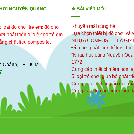
CHƠI NGUYÊN QUANG
❖ BÀI VIẾT MỚI
Khuyến mãi cùng hè
loại đồ chơi trẻ em: đồ chơi
Lựa chọn thiết bị đồ chơi và v
i phát triển trí tuệ cho trẻ em
NHỰA COMPOSITE LÀ GÌ?
ằng chất liệu composite.
Đồ chơi phát triển trí tuệ cho
“Nhập học cùng Nguyên Qua
1772
ình Chánh, TP. HCM
Cung cấp thiết bị mầm non tạ
7
5 loại trò chơi giúp bé phát tr
Cung cấp thiết bị giáo dục 
Cung cấp đồ chơi mầm non t