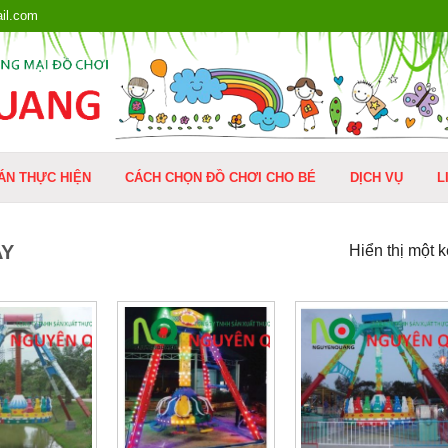
il.com
ÁN THỰC HIỆN
CÁCH CHỌN ĐỒ CHƠI CHO BÉ
DỊCH VỤ
L
AY
Hiển thị một 