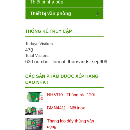
Thiết bị nhà bếp
Thiết bị văn phòng
THỐNG KÊ TRUY CẬP
Todays Visitors:
470
Total Visitors:
630 number_format_thousands_sep909
CÁC SẢN PHẨM ĐƯỢC XẾP HẠNG
CAO NHẤT
NH5310 - Thùng rác 120l
BMN4411 - Nồi inox
Thang leo dây thừng vận
động