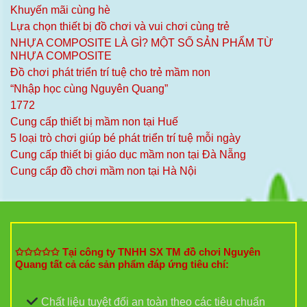
Khuyến mãi cùng hè
Lựa chọn thiết bị đồ chơi và vui chơi cùng trẻ
NHỰA COMPOSITE LÀ GÌ? MỘT SỐ SẢN PHẨM TỪ
NHỰA COMPOSITE
Đồ chơi phát triển trí tuệ cho trẻ mầm non
“Nhập học cùng Nguyên Quang”
1772
Cung cấp thiết bị mầm non tại Huế
5 loại trò chơi giúp bé phát triển trí tuệ mỗi ngày
Cung cấp thiết bị giáo dục mầm non tại Đà Nẵng
Cung cấp đồ chơi mầm non tại Hà Nội
✩✩✩✩✩ Tại công ty TNHH SX TM đồ chơi Nguyên
Quang tất cả các sản phẩm đáp ứng tiêu chí:
Chất liệu tuyệt đối an toàn theo các tiêu chuẩn