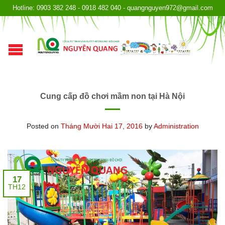
Hotline: 0903 382 248 - 0918 482 040 - quangnguyen972@gmail.com
Cung cấp đồ chơi mầm non tại Hà Nội
Posted on
Tháng Mười Hai 17, 2016
by
Administration
17
TH12