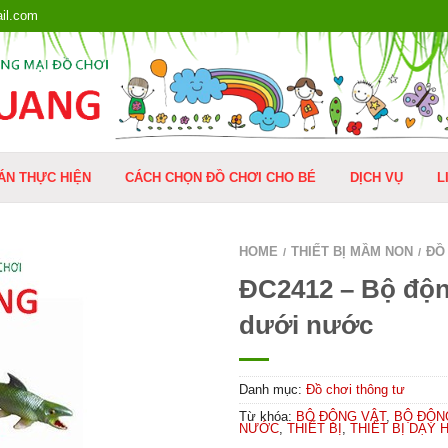
il.com
ÁN THỰC HIỆN
CÁCH CHỌN ĐỒ CHƠI CHO BÉ
DỊCH VỤ
L
HOME
THIẾT BỊ MẦM NON
ĐỒ
/
/
ĐC2412 – Bộ độn
dưới nước
Danh mục:
Đồ chơi thông tư
Từ khóa:
BỘ ĐỘNG VẬT
,
BỘ ĐỘN
NƯỚC
,
THIẾT BỊ
,
THIẾT BỊ DẠY 