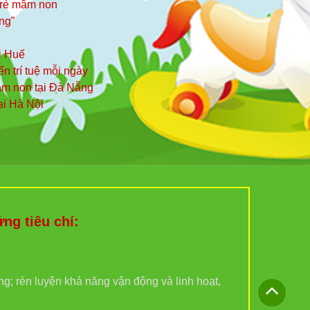
 trẻ mầm non
ng”
i Huế
iển trí tuệ mỗi ngày
mầm non tại Đà Nẵng
ại Hà Nội
g tiêu chí:
ợng; rèn luyện khả năng vận động và linh hoạt,