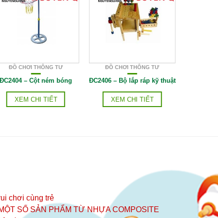
ĐỒ CHƠI THÔNG TƯ
ĐỒ CHƠI THÔNG TƯ
ĐỒ C
ĐC2404 – Cột ném bóng
ĐC2406 – Bộ lắp ráp kỹ thuật
ĐC2408
XEM CHI TIẾT
XEM CHI TIẾT
XE
ui chơi cùng trẻ
 MỘT SỐ SẢN PHẨM TỪ NHỰA COMPOSITE