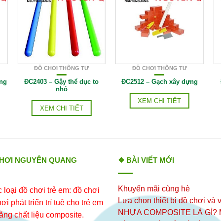
ĐỒ CHƠI THÔNG TƯ
ĐỒ CHƠI THÔNG TƯ
ăng
ĐC2403 – Gậy thể dục to
ĐC2512 – Gạch xây dựng
nhỏ
XEM CHI TIẾT
XEM CHI TIẾT
CHƠI NGUYÊN QUANG
❖ BÀI VIẾT MỚI
Khuyến mãi cùng hè
loại đồ chơi trẻ em: đồ chơi
Lựa chọn thiết bị đồ chơi và v
i phát triển trí tuệ cho trẻ em
NHỰA COMPOSITE LÀ GÌ?
ằng chất liệu composite.