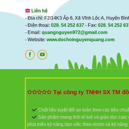
Liên hệ
- Địa chỉ: F2/14K3 Ấp 6, Xã Vĩnh Lộc A, Huyện B
- Điện thoại:
028. 54 252 637
- Fax:
028. 54 252 63
- Email:
quangnguyen972@gmail.com
- Website:
www.dochoinguyenquang.com
✩✩✩✩✩ Tại công ty TNHH SX TM đồ c
Chất liệu tuyệt đối an toàn theo các tiêu chu
Sản phẩm mang tính trí tuệ và giáo dục cao: đ
phát triển kỹ năng làm việc theo nhóm và kỹ năn