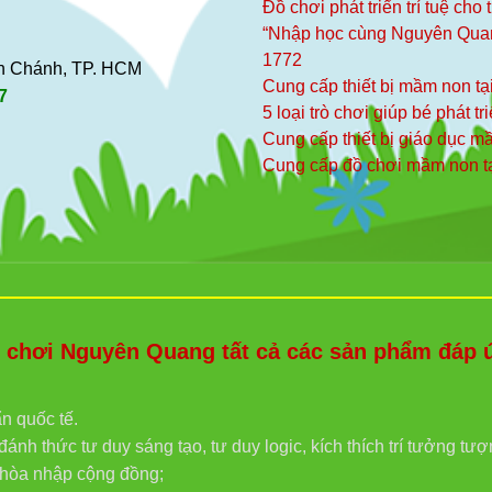
Đồ chơi phát triển trí tuệ cho
“Nhập học cùng Nguyên Qua
1772
ình Chánh, TP. HCM
Cung cấp thiết bị mầm non tạ
7
5 loại trò chơi giúp bé phát tr
Cung cấp thiết bị giáo dục 
Cung cấp đồ chơi mầm non t
hơi Nguyên Quang tất cả các sản phẩm đáp ứn
ẩn quốc tế.
ánh thức tư duy sáng tạo, tư duy logic, kích thích trí tưởng tư
g hòa nhập cộng đồng;