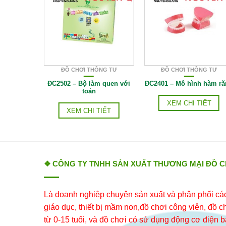
NG TƯ
ĐỒ CHƠI THÔNG TƯ
ĐỒ CHƠI THÔNG TƯ
úp bê
ĐC2502 – Bộ làm quen với
ĐC2401 – Mô hình hàm r
toán
IẾT
XEM CHI TIẾT
XEM CHI TIẾT
❖ CÔNG TY TNHH SẢN XUẤT THƯƠNG MẠI ĐỒ 
Là doanh nghiệp chuyên sản xuất và phân phối các 
giáo dục, thiết bị mầm non,đồ chơi công viên, đồ chơ
từ 0-15 tuổi, và đồ chơi có sử dụng động cơ điện b