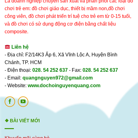
Là doanh nghiệp chuyên sản xuất và phân phối các loại đồ
chơi trẻ em: đồ chơi giáo dục, thiết bị mầm non,đồ chơi
công viên, đồ chơi phát triển trí tuệ cho trẻ em từ 0-15 tuổi,
và đồ chơi có sử dụng động cơ điện bằng chất liệu
composite.
Liên hệ
- Địa chỉ: F2/14K3 Ấp 6, Xã Vĩnh Lộc A, Huyện Bình
Chánh, TP. HCM
- Điện thoại:
028. 54 252 637
- Fax:
028. 54 252 637
- Email:
quangnguyen972@gmail.com
- Website:
www.dochoinguyenquang.com
❖ BÀI VIẾT MỚI