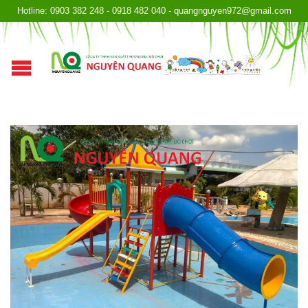
Hotline: 0903 382 248 - 0918 482 040 - quangnguyen972@gmail.com