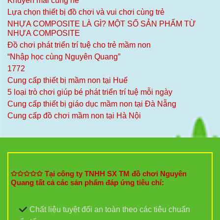
Khuyến mãi cùng hè
Lựa chọn thiết bị đồ chơi và vui chơi cùng trẻ
NHỰA COMPOSITE LÀ GÌ? MỘT SỐ SẢN PHẨM TỪ
NHỰA COMPOSITE
Đồ chơi phát triển trí tuệ cho trẻ mầm non
“Nhập học cùng Nguyên Quang”
1772
Cung cấp thiết bị mầm non tại Huế
5 loại trò chơi giúp bé phát triển trí tuệ mỗi ngày
Cung cấp thiết bị giáo dục mầm non tại Đà Nẵng
Cung cấp đồ chơi mầm non tại Hà Nội
✩✩✩✩✩ Tại công ty TNHH SX TM đồ chơi Nguyên
Quang tất cả các sản phẩm đáp ứng tiêu chí:
Chất liệu tuyệt đối an toàn theo các tiêu chuẩn