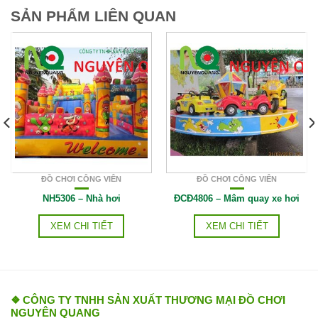
SẢN PHẨM LIÊN QUAN
ĐỒ CHƠI CÔNG VIÊN
ĐỒ CHƠI CÔNG VIÊN
NH5306 – Nhà hơi
ĐCĐ4806 – Mâm quay xe hơi
XEM CHI TIẾT
XEM CHI TIẾT
❖ CÔNG TY TNHH SẢN XUẤT THƯƠNG MẠI ĐỒ CHƠI
NGUYÊN QUANG