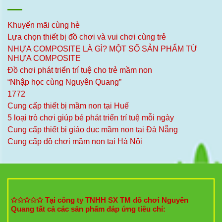
Khuyến mãi cùng hè
Lựa chọn thiết bị đồ chơi và vui chơi cùng trẻ
NHỰA COMPOSITE LÀ GÌ? MỘT SỐ SẢN PHẨM TỪ
NHỰA COMPOSITE
Đồ chơi phát triển trí tuệ cho trẻ mầm non
“Nhập học cùng Nguyên Quang”
1772
Cung cấp thiết bị mầm non tại Huế
5 loại trò chơi giúp bé phát triển trí tuệ mỗi ngày
Cung cấp thiết bị giáo dục mầm non tại Đà Nẵng
Cung cấp đồ chơi mầm non tại Hà Nội
✩✩✩✩✩ Tại công ty TNHH SX TM đồ chơi Nguyên
Quang tất cả các sản phẩm đáp ứng tiêu chí: