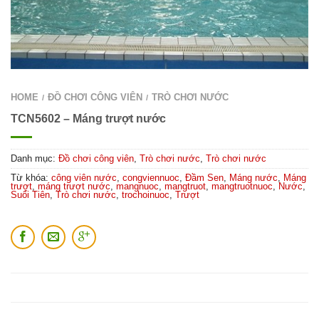
HOME
ĐỒ CHƠI CÔNG VIÊN
TRÒ CHƠI NƯỚC
/
/
TCN5602 – Máng trượt nước
Danh mục:
Đồ chơi công viên
,
Trò chơi nước
,
Trò chơi nước
Từ khóa:
công viên nước
,
congviennuoc
,
Đầm Sen
,
Máng nước
,
Máng
trượt
,
máng trượt nước
,
mangnuoc
,
mangtruot
,
mangtruotnuoc
,
Nước
,
Suối Tiên
,
Trò chơi nước
,
trochoinuoc
,
Trượt