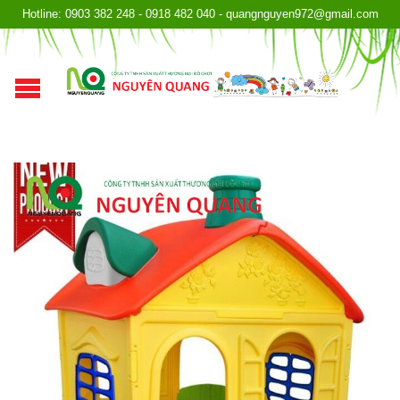
Hotline: 0903 382 248 - 0918 482 040 - quangnguyen972@gmail.com