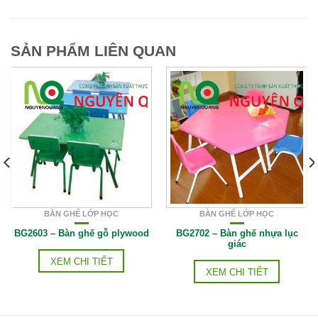
SẢN PHẨM LIÊN QUAN
BÀN GHẾ LỚP HỌC
BÀN GHẾ LỚP HỌC
BG2603 – Bàn ghế gỗ plywood
BG2702 – Bàn ghế nhựa lục
giác
XEM CHI TIẾT
XEM CHI TIẾT