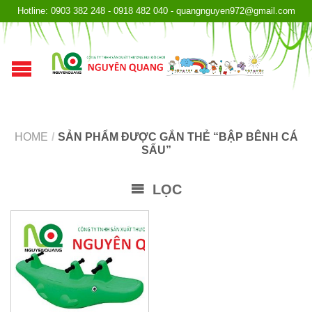
Hotline: 0903 382 248 - 0918 482 040 - quangnguyen972@gmail.com
HOME
/
SẢN PHẨM ĐƯỢC GẮN THẺ “BẬP BÊNH CÁ
SẤU”
LỌC