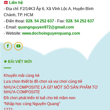
Liên hệ
- Địa chỉ: F2/14K3 Ấp 6, Xã Vĩnh Lộc A, Huyện Bình
Chánh, TP. HCM
- Điện thoại:
028. 54 252 637
- Fax:
028. 54 252 637
- Email:
quangnguyen972@gmail.com
- Website:
www.dochoinguyenquang.com
❖ BÀI VIẾT MỚI
Khuyến mãi cùng hè
Lựa chọn thiết bị đồ chơi và vui chơi cùng trẻ
NHỰA COMPOSITE LÀ GÌ? MỘT SỐ SẢN PHẨM TỪ
NHỰA COMPOSITE
Đồ chơi phát triển trí tuệ cho trẻ mầm non
“Nhập học cùng Nguyên Quang”
1772