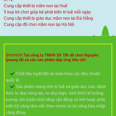
Cung cấp thiết bị mầm non tại Huế
5 loại trò chơi giúp bé phát triển trí tuệ mỗi ngày
Cung cấp thiết bị giáo dục mầm non tại Đà Nẵng
Cung cấp đồ chơi mầm non tại Hà Nội
✩✩✩✩✩ Tại công ty TNHH SX TM đồ chơi Nguyên
Quang tất cả các sản phẩm đáp ứng tiêu chí:
Chất liệu tuyệt đối an toàn theo các tiêu chuẩn
quốc tế.
Sản phẩm mang tính trí tuệ và giáo dục cao: đánh
thức tư duy sáng tạo, tư duy logic, kích thích trí tưởng
tượng; rèn luyện khả năng vận động và linh hoạt, phát
triển kỹ năng làm việc theo nhóm và kỹ năng hòa nhập
cộng đồng;