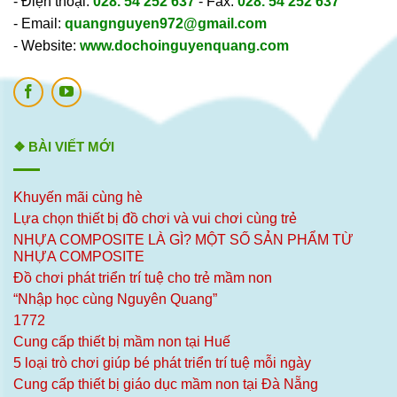
- Điện thoại:
028. 54 252 637
- Fax:
028. 54 252 637
- Email:
quangnguyen972@gmail.com
- Website:
www.dochoinguyenquang.com
❖ BÀI VIẾT MỚI
Khuyến mãi cùng hè
Lựa chọn thiết bị đồ chơi và vui chơi cùng trẻ
NHỰA COMPOSITE LÀ GÌ? MỘT SỐ SẢN PHẨM TỪ
NHỰA COMPOSITE
Đồ chơi phát triển trí tuệ cho trẻ mầm non
“Nhập học cùng Nguyên Quang”
1772
Cung cấp thiết bị mầm non tại Huế
5 loại trò chơi giúp bé phát triển trí tuệ mỗi ngày
Cung cấp thiết bị giáo dục mầm non tại Đà Nẵng