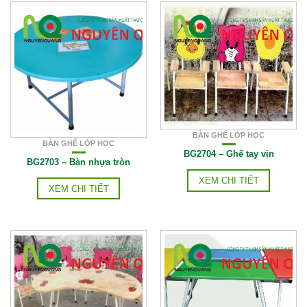
BÀN GHẾ LỚP HỌC
BÀN GHẾ LỚP HỌC
BG2704 – Ghế tay vịn
BG2703 – Bàn nhựa tròn
XEM CHI TIẾT
XEM CHI TIẾT