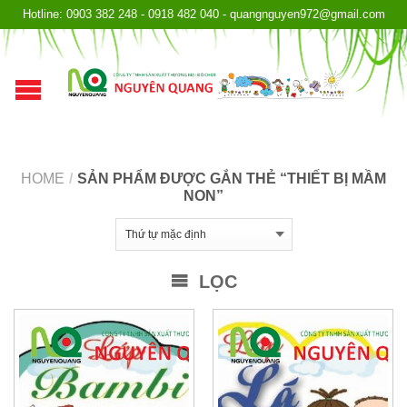
Hotline: 0903 382 248 - 0918 482 040 - quangnguyen972@gmail.com
HOME
/
SẢN PHẨM ĐƯỢC GẮN THẺ “THIẾT BỊ MẦM
NON”
LỌC