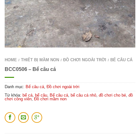
HOME
THIẾT BỊ MẦM NON
ĐỒ CHƠI NGOÀI TRỜI
BỂ CÂU CÁ
/
/
/
BCC0506 – Bể câu cá
Danh mục:
Bể câu cá
,
Đồ chơi ngoài trời
Từ khóa:
bể cá
,
bể câu
,
Bể câu cá
,
bể câu cá nhỏ
,
đồ chơi cho bé
,
đồ
chơi công viên
,
Đồ chơi mầm non