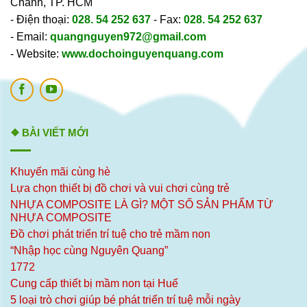
Chánh, TP. HCM
- Điện thoại:
028. 54 252 637
- Fax:
028. 54 252 637
- Email:
quangnguyen972@gmail.com
- Website:
www.dochoinguyenquang.com
❖ BÀI VIẾT MỚI
Khuyến mãi cùng hè
Lựa chọn thiết bị đồ chơi và vui chơi cùng trẻ
NHỰA COMPOSITE LÀ GÌ? MỘT SỐ SẢN PHẨM TỪ
NHỰA COMPOSITE
Đồ chơi phát triển trí tuệ cho trẻ mầm non
“Nhập học cùng Nguyên Quang”
1772
Cung cấp thiết bị mầm non tại Huế
5 loại trò chơi giúp bé phát triển trí tuệ mỗi ngày