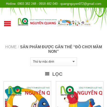
Hotline: 0903 382 248 - 0918 482 040 - quangnguyen972@gmail.com
HOME
/
SẢN PHẨM ĐƯỢC GẮN THẺ “ĐỒ CHƠI MẦM
NON”
LỌC