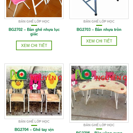
BÀN GHẾ LỚP HỌC
BÀN GHẾ LỚP HỌC
BG2702 – Bàn ghế nhựa lục
BG2703 – Bàn nhựa tròn
giác
XEM CHI TIẾT
XEM CHI TIẾT
BÀN GHẾ LỚP HỌC
BÀN GHẾ LỚP HỌC
BG2704 – Ghế tay vịn