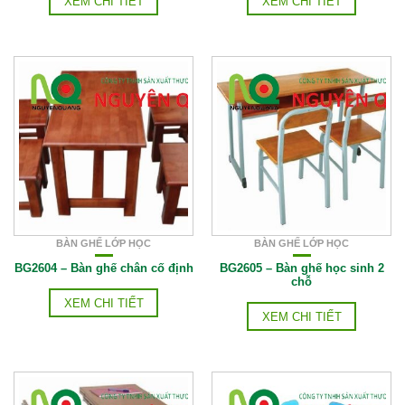
XEM CHI TIẾT
XEM CHI TIẾT
BÀN GHẾ LỚP HỌC
BÀN GHẾ LỚP HỌC
BG2604 – Bàn ghế chân cố định
BG2605 – Bàn ghế học sinh 2
chỗ
XEM CHI TIẾT
XEM CHI TIẾT