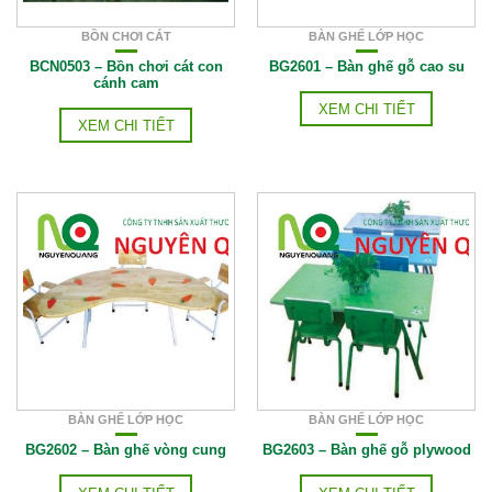
BỒN CHƠI CÁT
BÀN GHẾ LỚP HỌC
BCN0503 – Bồn chơi cát con
BG2601 – Bàn ghế gỗ cao su
cánh cam
XEM CHI TIẾT
XEM CHI TIẾT
BÀN GHẾ LỚP HỌC
BÀN GHẾ LỚP HỌC
BG2602 – Bàn ghế vòng cung
BG2603 – Bàn ghế gỗ plywood