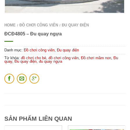
HOME
ĐỒ CHƠI CÔNG VIÊN
ĐU QUAY ĐIỆN
/
/
ĐCĐ4805 – Đu quay ngựa
Danh mục:
Đồ chơi công viên
,
Đu quay điện
Từ khóa:
đồ chơi cho bé
,
đồ chơi công viên
,
Đồ chơi mầm non
,
Đu
quay
,
Đu quay điện
,
đu quay ngựa
SẢN PHẨM LIÊN QUAN