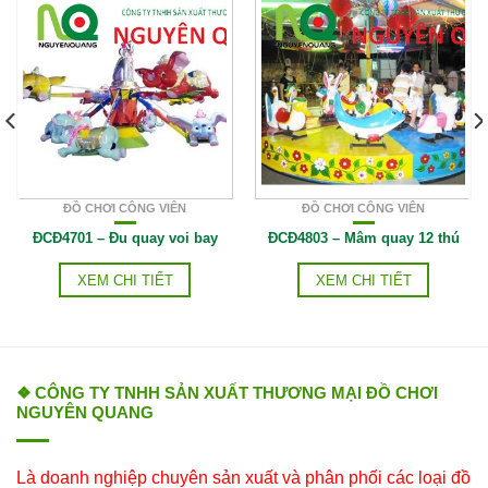
ĐỒ CHƠI CÔNG VIÊN
ĐỒ CHƠI CÔNG VIÊN
ĐCĐ4701 – Đu quay voi bay
ĐCĐ4803 – Mâm quay 12 thú
XEM CHI TIẾT
XEM CHI TIẾT
❖ CÔNG TY TNHH SẢN XUẤT THƯƠNG MẠI ĐỒ CHƠI
NGUYÊN QUANG
Là doanh nghiệp chuyên sản xuất và phân phối các loại đồ