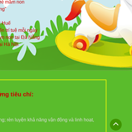
 trẻ mầm non
ng”
i Huế
iển trí tuệ mỗi ngày
mầm non tại Đà Nẵng
ại Hà Nội
g tiêu chí:
ợng; rèn luyện khả năng vận động và linh hoạt,