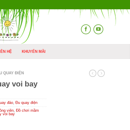
IÊN HỆ
KHUYẾN MÃI
U QUAY ĐIỆN
ay voi bay
uay đảo
,
Đu quay điện
ông viên
,
Đồ chơi mầm
y voi bay