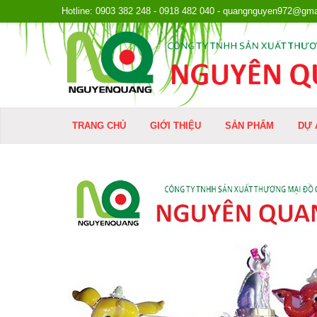
Hotline: 0903 382 248 - 0918 482 040 - quangnguyen972@gma
TRANG CHỦ
GIỚI THIỆU
SẢN PHẨM
DỰ 