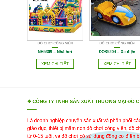
G VIÊN
ĐỒ CHƠI CÔNG VIÊN
ĐỒ CHƠI CÔNG VIÊN
ay cá lượn
NH5309 – Nhà hơi
ĐCĐ5204 – Xe điện
IẾT
XEM CHI TIẾT
XEM CHI TIẾT
❖ CÔNG TY TNHH SẢN XUẤT THƯƠNG MẠI ĐỒ 
Là doanh nghiệp chuyên sản xuất và phân phối các 
giáo dục, thiết bị mầm non,đồ chơi công viên, đồ chơ
từ 0-15 tuổi, và đồ chơi có sử dụng động cơ điện b