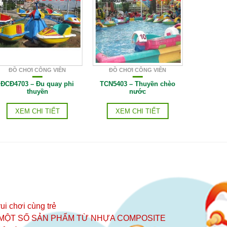
ĐỒ CHƠI CÔNG VIÊN
ĐỒ CHƠI CÔNG VIÊN
ĐỒ CH
ĐCĐ4703 – Đu quay phi
TCN5403 – Thuyền chèo
NH53
thuyền
nước
XE
XEM CHI TIẾT
XEM CHI TIẾT
ui chơi cùng trẻ
 MỘT SỐ SẢN PHẨM TỪ NHỰA COMPOSITE