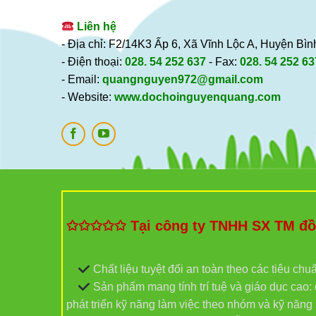
Liên hệ
- Địa chỉ: F2/14K3 Ấp 6, Xã Vĩnh Lộc A, Huyện B
- Điện thoại:
028. 54 252 637
- Fax:
028. 54 252 63
- Email:
quangnguyen972@gmail.com
- Website:
www.dochoinguyenquang.com
✩✩✩✩✩ Tại công ty TNHH SX TM đồ c
Chất liệu tuyệt đối an toàn theo các tiêu chu
Sản phẩm mang tính trí tuệ và giáo dục cao: đ
phát triển kỹ năng làm việc theo nhóm và kỹ năn