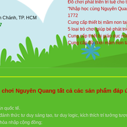
Đồ chơi phát triển trí tuệ cho
“Nhập học cùng Nguyên Qua
1772
ình Chánh, TP. HCM
Cung cấp thiết bị mầm non tạ
7
5 loại trò chơi giúp bé phát tr
Cung cấp thiết bị giáo dục 
Cung cấp đồ chơi mầm non t
hơi Nguyên Quang tất cả các sản phẩm đáp ứn
ẩn quốc tế.
ánh thức tư duy sáng tạo, tư duy logic, kích thích trí tưởng tư
g hòa nhập cộng đồng;