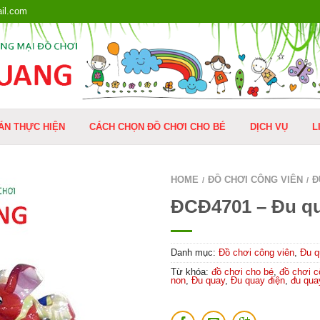
il.com
ÁN THỰC HIỆN
CÁCH CHỌN ĐỒ CHƠI CHO BÉ
DỊCH VỤ
L
HOME
ĐỒ CHƠI CÔNG VIÊN
Đ
/
/
ĐCĐ4701 – Đu qu
Danh mục:
Đồ chơi công viên
,
Đu q
Từ khóa:
đồ chơi cho bé
,
đồ chơi c
non
,
Đu quay
,
Đu quay điện
,
đu qua