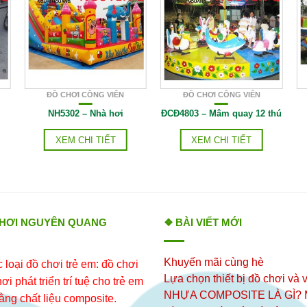
ĐỒ CHƠI CÔNG VIÊN
ĐỒ CHƠI CÔNG VIÊN
NH5302 – Nhà hơi
ĐCĐ4803 – Mâm quay 12 thú
XEM CHI TIẾT
XEM CHI TIẾT
CHƠI NGUYÊN QUANG
❖ BÀI VIẾT MỚI
Khuyến mãi cùng hè
loại đồ chơi trẻ em: đồ chơi
Lựa chọn thiết bị đồ chơi và v
i phát triển trí tuệ cho trẻ em
NHỰA COMPOSITE LÀ GÌ?
ằng chất liệu composite.