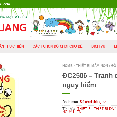
il.com
ÁN THỰC HIỆN
CÁCH CHỌN ĐỒ CHƠI CHO BÉ
DỊCH VỤ
L
HOME
THIẾT BỊ MẦM NON
ĐỒ
/
/
ĐC2506 – Tranh 
nguy hiểm
Danh mục:
Đồ chơi thông tư
Từ khóa:
THIẾT BỊ
,
THIẾT BỊ DẠY
NGUY HIỂM