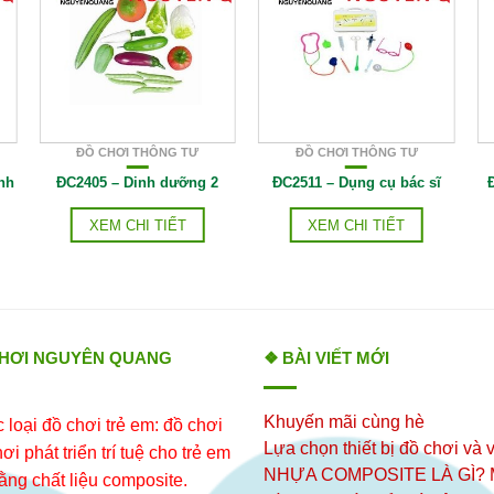
ĐỒ CHƠI THÔNG TƯ
ĐỒ CHƠI THÔNG TƯ
nh
ĐC2405 – Dinh dưỡng 2
ĐC2511 – Dụng cụ bác sĩ
XEM CHI TIẾT
XEM CHI TIẾT
CHƠI NGUYÊN QUANG
❖ BÀI VIẾT MỚI
Khuyến mãi cùng hè
loại đồ chơi trẻ em: đồ chơi
Lựa chọn thiết bị đồ chơi và v
i phát triển trí tuệ cho trẻ em
NHỰA COMPOSITE LÀ GÌ?
ằng chất liệu composite.