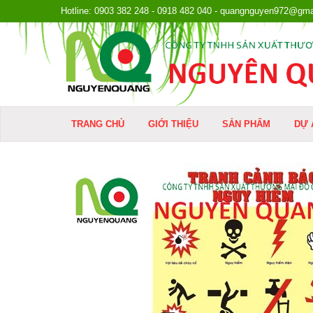
Hotline: 0903 382 248 - 0918 482 040 - quangnguyen972@gma
TRANG CHỦ
GIỚI THIỆU
SẢN PHẨM
DỰ 