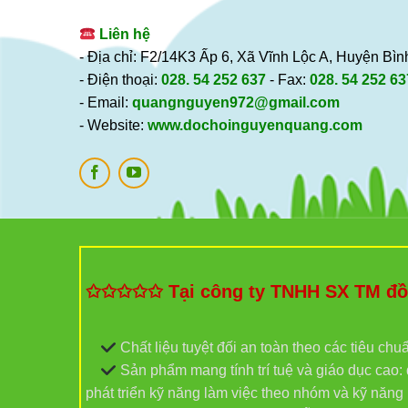
Liên hệ
- Địa chỉ: F2/14K3 Ấp 6, Xã Vĩnh Lộc A, Huyện B
- Điện thoại:
028. 54 252 637
- Fax:
028. 54 252 63
- Email:
quangnguyen972@gmail.com
- Website:
www.dochoinguyenquang.com
✩✩✩✩✩ Tại công ty TNHH SX TM đồ c
Chất liệu tuyệt đối an toàn theo các tiêu chu
Sản phẩm mang tính trí tuệ và giáo dục cao: đ
phát triển kỹ năng làm việc theo nhóm và kỹ năn