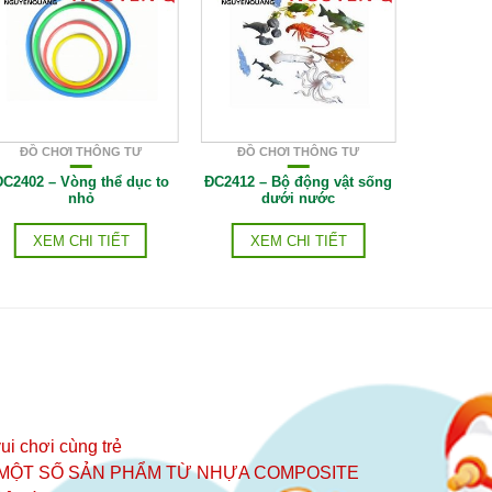
ĐỒ CHƠI THÔNG TƯ
ĐỒ CHƠI THÔNG TƯ
ĐỒ C
ĐC2402 – Vòng thể dục to
ĐC2412 – Bộ động vật sống
ĐC2409 – 
nhỏ
dưới nước
XEM CHI TIẾT
XEM CHI TIẾT
XE
ui chơi cùng trẻ
 MỘT SỐ SẢN PHẨM TỪ NHỰA COMPOSITE