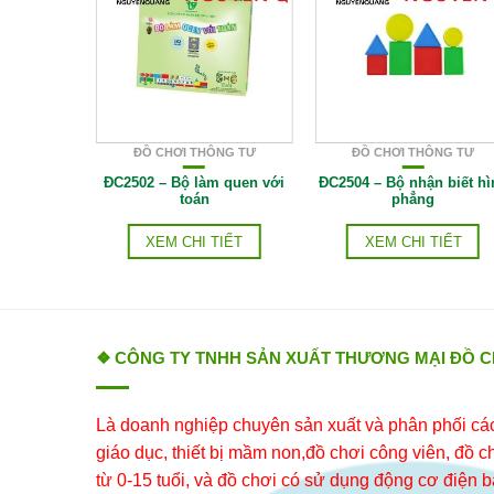
NG TƯ
ĐỒ CHƠI THÔNG TƯ
ĐỒ CHƠI THÔNG TƯ
h mẫu giáo
ĐC2502 – Bộ làm quen với
ĐC2504 – Bộ nhận biết hì
hủ đề
toán
phẳng
IẾT
XEM CHI TIẾT
XEM CHI TIẾT
❖ CÔNG TY TNHH SẢN XUẤT THƯƠNG MẠI ĐỒ 
Là doanh nghiệp chuyên sản xuất và phân phối các 
giáo dục, thiết bị mầm non,đồ chơi công viên, đồ chơ
từ 0-15 tuổi, và đồ chơi có sử dụng động cơ điện b