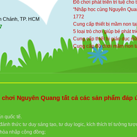
Đồ chơi phát triển trí tuệ cho
“Nhập học cùng Nguyên Qua
1772
ình Chánh, TP. HCM
Cung cấp thiết bị mầm non tạ
7
5 loại trò chơi giúp bé phát tr
Cung cấp thiết bị giáo dục 
Cung cấp đồ chơi mầm non t
hơi Nguyên Quang tất cả các sản phẩm đáp ứn
ẩn quốc tế.
ánh thức tư duy sáng tạo, tư duy logic, kích thích trí tưởng tư
g hòa nhập cộng đồng;