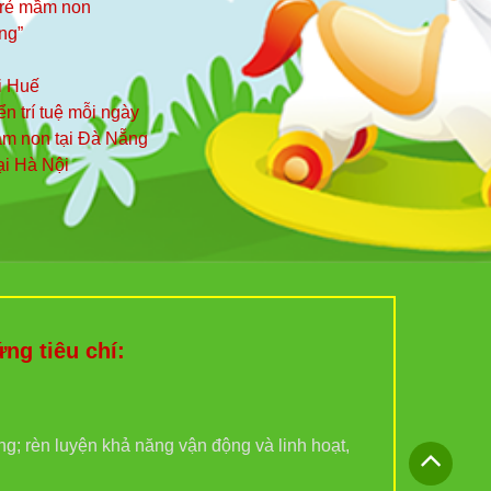
 trẻ mầm non
ng”
i Huế
iển trí tuệ mỗi ngày
mầm non tại Đà Nẵng
ại Hà Nội
g tiêu chí:
ợng; rèn luyện khả năng vận động và linh hoạt,