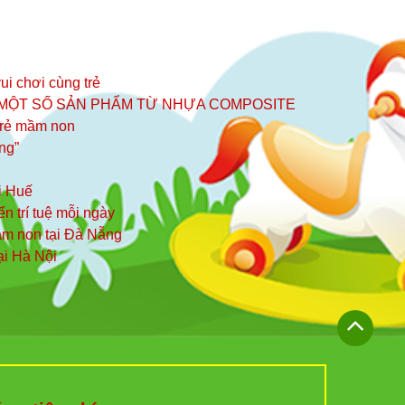
ui chơi cùng trẻ
 MỘT SỐ SẢN PHẨM TỪ NHỰA COMPOSITE
 trẻ mầm non
ng”
i Huế
iển trí tuệ mỗi ngày
mầm non tại Đà Nẵng
ại Hà Nội