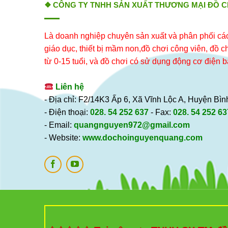
❖ CÔNG TY TNHH SẢN XUẤT THƯƠNG MẠI ĐỒ 
Là doanh nghiệp chuyên sản xuất và phân phối các 
giáo dục, thiết bị mầm non,đồ chơi công viên, đồ chơ
từ 0-15 tuổi, và đồ chơi có sử dụng động cơ điện b
Liên hệ
- Địa chỉ: F2/14K3 Ấp 6, Xã Vĩnh Lộc A, Huyện B
- Điện thoại:
028. 54 252 637
- Fax:
028. 54 252 63
- Email:
quangnguyen972@gmail.com
- Website:
www.dochoinguyenquang.com