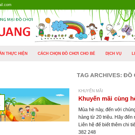
il.com
ÁN THỰC HIỆN
CÁCH CHỌN ĐỒ CHƠI CHO BÉ
DỊCH VỤ
L
TAG ARCHIVES:
ĐỒ 
KHUYẾN MÃI
Khuyến mãi cùng h
4
Mùa hè này, đến với chúng
hàng từ 20 triệu. Hãy đế
Liên hệ để biết thêm chi t
382 248