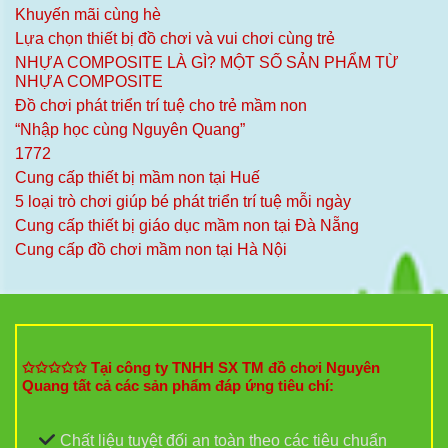
Khuyến mãi cùng hè
Lựa chọn thiết bị đồ chơi và vui chơi cùng trẻ
NHỰA COMPOSITE LÀ GÌ? MỘT SỐ SẢN PHẨM TỪ
NHỰA COMPOSITE
Đồ chơi phát triển trí tuệ cho trẻ mầm non
“Nhập học cùng Nguyên Quang”
1772
Cung cấp thiết bị mầm non tại Huế
5 loại trò chơi giúp bé phát triển trí tuệ mỗi ngày
Cung cấp thiết bị giáo dục mầm non tại Đà Nẵng
Cung cấp đồ chơi mầm non tại Hà Nội
✩✩✩✩✩ Tại công ty TNHH SX TM đồ chơi Nguyên
Quang tất cả các sản phẩm đáp ứng tiêu chí:
Chất liệu tuyệt đối an toàn theo các tiêu chuẩn