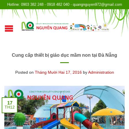
Hotline: 0903 382 248 - 0918 482 040 - quangnguyen972@gmail.com
Cung cấp thiết bị giáo dục mầm non tại Đà Nẵng
Posted on
Tháng Mười Hai 17, 2016
by
Administration
17
TH12