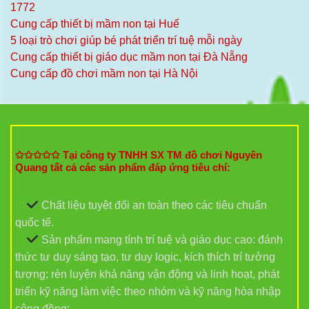
1772
Cung cấp thiết bị mầm non tại Huế
5 loại trò chơi giúp bé phát triển trí tuệ mỗi ngày
Cung cấp thiết bị giáo dục mầm non tại Đà Nẵng
Cung cấp đồ chơi mầm non tại Hà Nội
✩✩✩✩✩ Tại công ty TNHH SX TM đồ chơi Nguyên
Quang tất cả các sản phẩm đáp ứng tiêu chí:
Chất liệu tuyệt đối an toàn theo các tiêu chuẩn
quốc tế.
Sản phẩm mang tính trí tuệ và giáo dục cao: đánh
thức tư duy sáng tạo, tư duy logic, kích thích trí tưởng
tượng; rèn luyện khả năng vận động và linh hoạt, phát
triển kỹ năng làm việc theo nhóm và kỹ năng hòa nhập
cộng đồng;