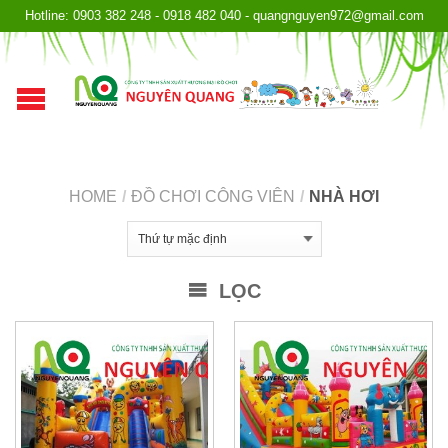
Hotline: 0903 382 248 - 0918 482 040 - quangnguyen972@gmail.com
HOME
/
ĐỒ CHƠI CÔNG VIÊN
/
NHÀ HƠI
LỌC