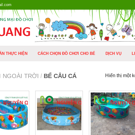
il.com
ÁN THỰC HIỆN
CÁCH CHỌN ĐỒ CHƠI CHO BÉ
DỊCH VỤ
L
 NGOÀI TRỜI
/
BỂ CÂU CÁ
Hiển thị một 