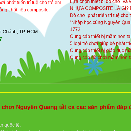
Lựa chọn thiết bị đồ chơi và v
i phát triển trí tuệ cho trẻ em
NHỰA COMPOSITE LÀ GÌ?
ằng chất liệu composite.
Đồ chơi phát triển trí tuệ cho
“Nhập học cùng Nguyên Qua
1772
ình Chánh, TP. HCM
Cung cấp thiết bị mầm non tạ
7
5 loại trò chơi giúp bé phát tr
Cung cấp thiết bị giáo dục 
Cung cấp đồ chơi mầm non t
hơi Nguyên Quang tất cả các sản phẩm đáp ứn
ẩn quốc tế.