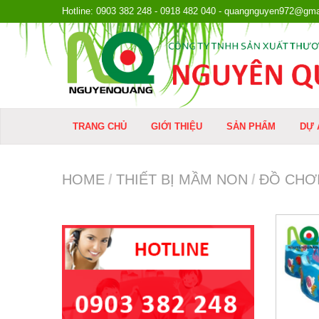
Hotline: 0903 382 248 - 0918 482 040 - quangnguyen972@gma
TRANG CHỦ
GIỚI THIỆU
SẢN PHẨM
DỰ 
HOME
/
THIẾT BỊ MẦM NON
/
ĐỒ CHƠI