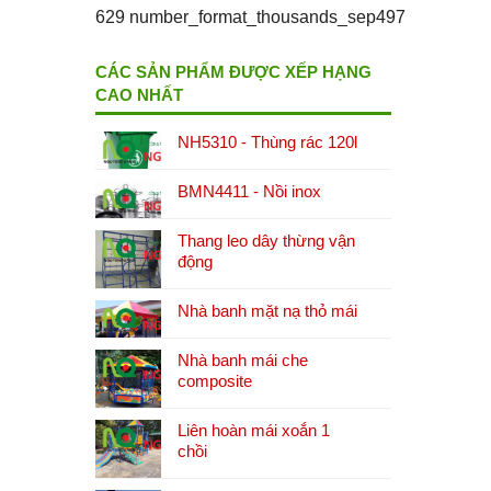
629 number_format_thousands_sep497
CÁC SẢN PHẨM ĐƯỢC XẾP HẠNG
CAO NHẤT
NH5310 - Thùng rác 120l
BMN4411 - Nồi inox
Thang leo dây thừng vận
động
Nhà banh mặt nạ thỏ mái
Nhà banh mái che
composite
Liên hoàn mái xoắn 1
chồi