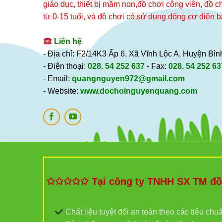
giáo dục, thiết bị mầm non,đồ chơi công viên, đồ chơ
từ 0-15 tuổi, và đồ chơi có sử dụng động cơ điện b
Liên hệ
- Địa chỉ: F2/14K3 Ấp 6, Xã Vĩnh Lộc A, Huyện B
- Điện thoại:
028. 54 252 637
- Fax:
028. 54 252 63
- Email:
quangnguyen972@gmail.com
- Website:
www.dochoinguyenquang.com
✩✩✩✩✩ Tại công ty TNHH SX TM đồ c
Chất liệu tuyệt đối an toàn theo các tiêu chu