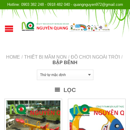
Hotline: 0903 382 248 - 0918 482 040 - quangnguyen972@gmail.com
HOME
/
THIẾT BỊ MẦM NON
/
ĐỒ CHƠI NGOÀI TRỜI
/
BẬP BÊNH
LỌC