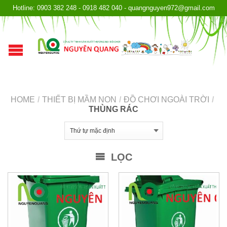
Hotline: 0903 382 248 - 0918 482 040 - quangnguyen972@gmail.com
HOME
/
THIẾT BỊ MẦM NON
/
ĐỒ CHƠI NGOÀI TRỜI
/
THÙNG RÁC
LỌC