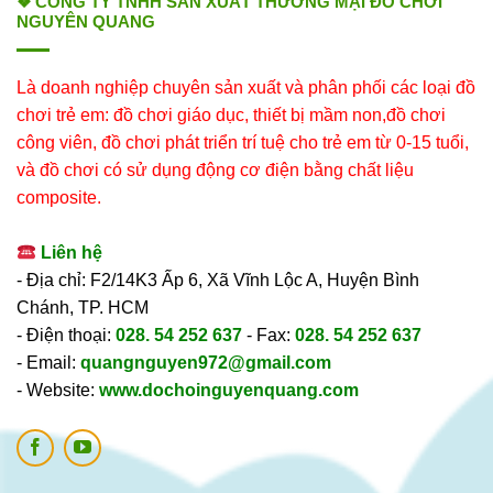
❖ CÔNG TY TNHH SẢN XUẤT THƯƠNG MẠI ĐỒ CHƠI
NGUYÊN QUANG
Là doanh nghiệp chuyên sản xuất và phân phối các loại đồ
chơi trẻ em: đồ chơi giáo dục, thiết bị mầm non,đồ chơi
công viên, đồ chơi phát triển trí tuệ cho trẻ em từ 0-15 tuổi,
và đồ chơi có sử dụng động cơ điện bằng chất liệu
composite.
Liên hệ
- Địa chỉ: F2/14K3 Ấp 6, Xã Vĩnh Lộc A, Huyện Bình
Chánh, TP. HCM
- Điện thoại:
028. 54 252 637
- Fax:
028. 54 252 637
- Email:
quangnguyen972@gmail.com
- Website:
www.dochoinguyenquang.com