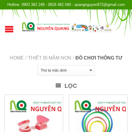
Hotline: 0903 382 248 - 0918 482 040 - quangnguyen972@gmail.com
HOME
/
THIẾT BỊ MẦM NON
/
ĐỒ CHƠI THÔNG TƯ
LỌC