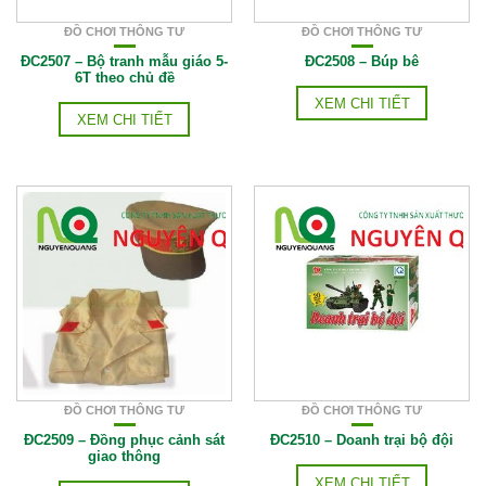
ĐỒ CHƠI THÔNG TƯ
ĐỒ CHƠI THÔNG TƯ
ĐC2507 – Bộ tranh mẫu giáo 5-
ĐC2508 – Búp bê
6T theo chủ đề
XEM CHI TIẾT
XEM CHI TIẾT
ĐỒ CHƠI THÔNG TƯ
ĐỒ CHƠI THÔNG TƯ
ĐC2509 – Đồng phục cảnh sát
ĐC2510 – Doanh trại bộ đội
giao thông
XEM CHI TIẾT