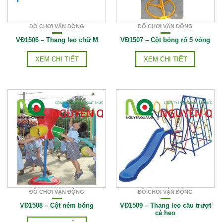
ĐỒ CHƠI VẬN ĐỘNG
ĐỒ CHƠI VẬN ĐỘNG
VĐ1506 – Thang leo chữ M
VĐ1507 – Cột bóng rổ 5 vòng
XEM CHI TIẾT
XEM CHI TIẾT
ĐỒ CHƠI VẬN ĐỘNG
ĐỒ CHƠI VẬN ĐỘNG
VĐ1508 – Cột ném bóng
VĐ1509 – Thang leo cầu trượt
cá heo