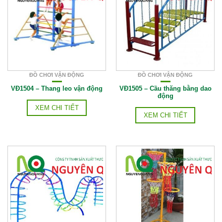
ĐỒ CHƠI VẬN ĐỘNG
ĐỒ CHƠI VẬN ĐỘNG
VĐ1504 – Thang leo vận động
VĐ1505 – Cầu thăng bằng dao
động
XEM CHI TIẾT
XEM CHI TIẾT