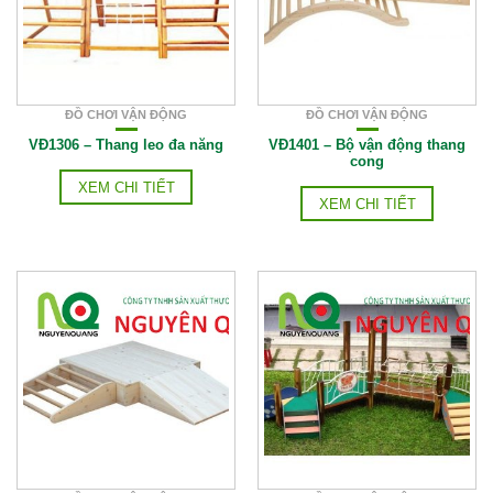
ĐỒ CHƠI VẬN ĐỘNG
ĐỒ CHƠI VẬN ĐỘNG
VĐ1306 – Thang leo đa năng
VĐ1401 – Bộ vận động thang
cong
XEM CHI TIẾT
XEM CHI TIẾT