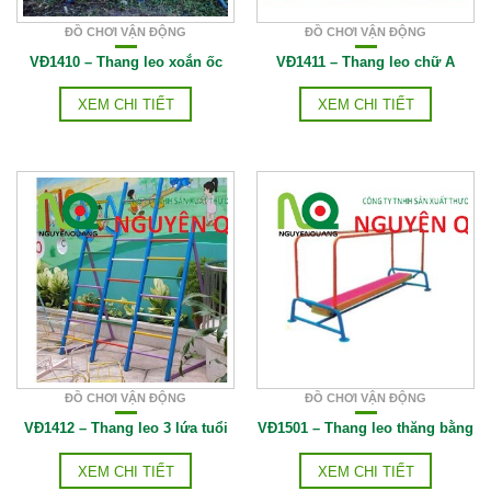
ĐỒ CHƠI VẬN ĐỘNG
ĐỒ CHƠI VẬN ĐỘNG
VĐ1410 – Thang leo xoắn ốc
VĐ1411 – Thang leo chữ A
XEM CHI TIẾT
XEM CHI TIẾT
ĐỒ CHƠI VẬN ĐỘNG
ĐỒ CHƠI VẬN ĐỘNG
VĐ1412 – Thang leo 3 lứa tuổi
VĐ1501 – Thang leo thăng bằng
XEM CHI TIẾT
XEM CHI TIẾT