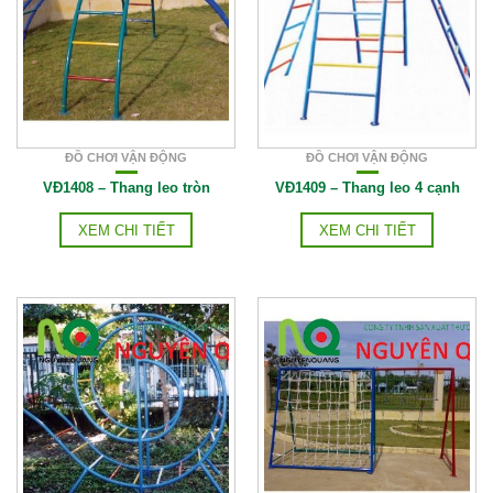
ĐỒ CHƠI VẬN ĐỘNG
ĐỒ CHƠI VẬN ĐỘNG
VĐ1408 – Thang leo tròn
VĐ1409 – Thang leo 4 cạnh
XEM CHI TIẾT
XEM CHI TIẾT