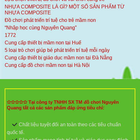
NHỰA COMPOSITE LÀ GÌ? MỘT SỐ SẢN PHẨM TỪ
NHỰA COMPOSITE
Đồ chơi phát triển trí tuệ cho trẻ mầm non
“Nhập học cùng Nguyên Quang”
1772
Cung cấp thiết bị mầm non tại Huế
5 loại trò chơi giúp bé phát triển trí tuệ mỗi ngày
Cung cấp thiết bị giáo dục mầm non tại Đà Nẵng
Cung cấp đồ chơi mầm non tại Hà Nội
✩✩✩✩✩ Tại công ty TNHH SX TM đồ chơi Nguyên
Quang tất cả các sản phẩm đáp ứng tiêu chí:
Chất liệu tuyệt đối an toàn theo các tiêu chuẩn
quốc tế.