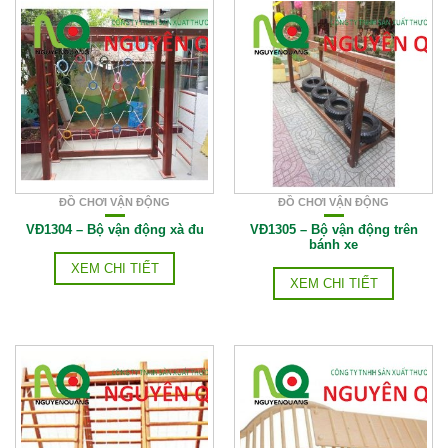
ĐỒ CHƠI VẬN ĐỘNG
ĐỒ CHƠI VẬN ĐỘNG
VĐ1304 – Bộ vận động xà đu
VĐ1305 – Bộ vận động trên
bánh xe
XEM CHI TIẾT
XEM CHI TIẾT