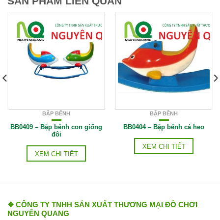
SẢN PHẨM LIÊN QUAN
BẬP BÊNH
BẬP BÊNH
BB0409 – Bập bênh con giống
BB0404 – Bập bênh cá heo
đôi
XEM CHI TIẾT
XEM CHI TIẾT
❖ CÔNG TY TNHH SẢN XUẤT THƯƠNG MẠI ĐỒ CHƠI
NGUYÊN QUANG