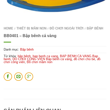
HOME
THIẾT BỊ MẦM NON
ĐỒ CHƠI NGOÀI TRỜI
BẬP BÊNH
/
/
/
BB0401 – Bập bênh cá vàng
Danh mục:
Bập bênh
Từ khóa:
bập bênh
,
bap benh ca vang
,
BAP BENH CA VANG Bap
benh
,
DO CHOI CONG VIEN Bập bênh cá vàng
,
đồ chơi cho bé
,
đồ
chơi công viên
,
Đồ chơi mầm non