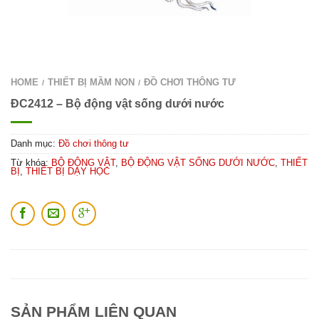
HOME
THIẾT BỊ MẦM NON
ĐỒ CHƠI THÔNG TƯ
/
/
ĐC2412 – Bộ động vật sống dưới nước
Danh mục:
Đồ chơi thông tư
Từ khóa:
BỘ ĐỘNG VẬT
,
BỘ ĐỘNG VẬT SỐNG DƯỚI NƯỚC
,
THIẾT
BỊ
,
THIẾT BỊ DẠY HỌC
SẢN PHẨM LIÊN QUAN