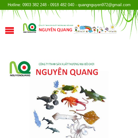
Hotline: 0903 382 248 - 0918 482 040 - quangnguyen972@gmail.com