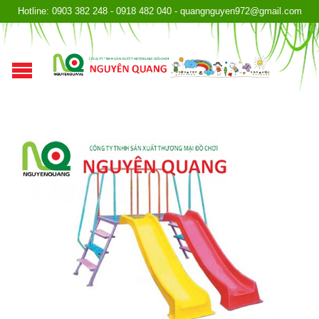
Hotline: 0903 382 248 - 0918 482 040 - quangnguyen972@gmail.com