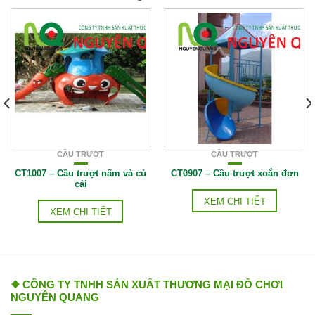
CẦU TRƯỢT
CẦU TRƯỢT
CT1007 – Cầu trượt nấm và củ
CT0907 – Cầu trượt xoắn đơn
cải
XEM CHI TIẾT
XEM CHI TIẾT
❖ CÔNG TY TNHH SẢN XUẤT THƯƠNG MẠI ĐỒ CHƠI
NGUYÊN QUANG