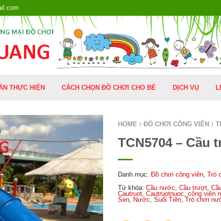
il.com
ÁN THỰC HIỆN
CÁCH CHỌN ĐỒ CHƠI CHO BÉ
DỊCH VỤ
L
HOME
ĐỒ CHƠI CÔNG VIÊN
T
/
/
TCN5704 – Cầu t
Danh mục:
Đồ chơi công viên
,
Trò 
Từ khóa:
Cầu nước
,
Cầu trượt
,
Cầu
Cautruot
,
Cautruotnuoc
,
công viên 
Sen
,
Nước
,
Suối Tiên
,
Trò chơi nư