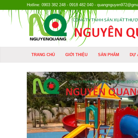
Hotline: 0903 382 248 - 0918 482 040 - quangnguyen972@gma
TRANG CHỦ
GIỚI THIỆU
SẢN PHẨM
DỰ 