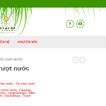
IÊN HỆ
KHUYẾN MÃI
RÒ CHƠI NƯỚC
rượt nước
chơi nước
,
Trò chơi nước
 trượt nước
,
Caunuoc
,
nước
,
congviennuoc
,
Đầm
ớc
,
trochoinuoc
,
Trượt