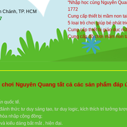
“Nhập học cùng Nguyên Qua
1772
ình Chánh, TP. HCM
Cung cấp thiết bị mầm non tạ
7
5 loại trò chơi giúp bé phát tr
Cung cấp thiết bị giáo dục 
Cung cấp đồ chơi mầm non t
hơi Nguyên Quang tất cả các sản phẩm đáp ứn
ẩn quốc tế.
ánh thức tư duy sáng tạo, tư duy logic, kích thích trí tưởng tư
g hòa nhập cộng đồng;
 kiểu dáng bắt mắt , hiện đại.