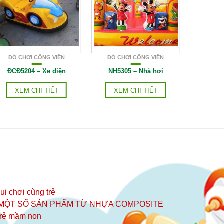
ĐỒ CHƠI CÔNG VIÊN
ĐỒ CHƠI CÔNG VIÊN
ĐỒ CH
ĐCĐ5204 – Xe điện
NH5305 – Nhà hơi
NH53
XEM CHI TIẾT
XEM CHI TIẾT
XE
ui chơi cùng trẻ
 MỘT SỐ SẢN PHẨM TỪ NHỰA COMPOSITE
 trẻ mầm non