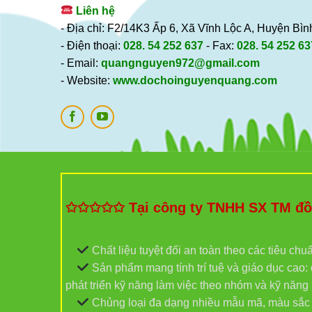
Liên hệ
- Địa chỉ: F2/14K3 Ấp 6, Xã Vĩnh Lộc A, Huyện B
- Điện thoại:
028. 54 252 637
- Fax:
028. 54 252 63
- Email:
quangnguyen972@gmail.com
- Website:
www.dochoinguyenquang.com
✩✩✩✩✩ Tại công ty TNHH SX TM đồ c
Chất liệu tuyệt đối an toàn theo các tiêu chu
Sản phẩm mang tính trí tuệ và giáo dục cao: đ
phát triển kỹ năng làm việc theo nhóm và kỹ năn
Chủng loại đa dạng nhiều mẫu mã, màu sắc và