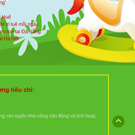
ng”
i Huế
iển trí tuệ mỗi ngày
mầm non tại Đà Nẵng
ại Hà Nội
g tiêu chí:
ợng; rèn luyện khả năng vận động và linh hoạt,