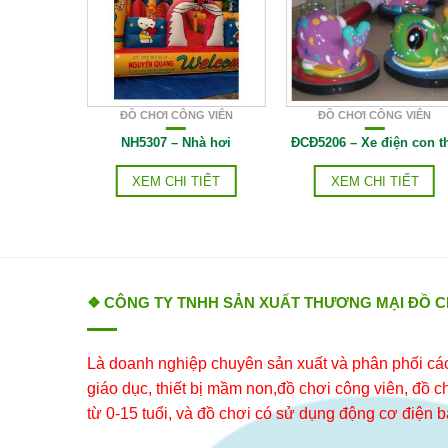
G VIÊN
ĐỒ CHƠI CÔNG VIÊN
ĐỒ CHƠI CÔNG VIÊN
à hơi
NH5307 – Nhà hơi
ĐCĐ5206 – Xe điện con t
IẾT
XEM CHI TIẾT
XEM CHI TIẾT
❖ CÔNG TY TNHH SẢN XUẤT THƯƠNG MẠI ĐỒ 
Là doanh nghiệp chuyên sản xuất và phân phối các 
giáo dục, thiết bị mầm non,đồ chơi công viên, đồ chơ
từ 0-15 tuổi, và đồ chơi có sử dụng động cơ điện b