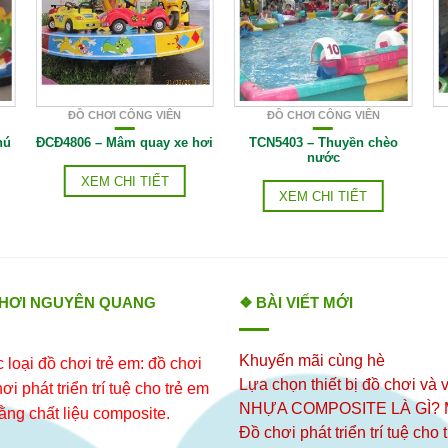
ĐỒ CHƠI CÔNG VIÊN
ĐỒ CHƠI CÔNG VIÊN
hú
ĐCĐ4806 – Mâm quay xe hơi
TCN5403 – Thuyền chèo
nước
XEM CHI TIẾT
XEM CHI TIẾT
CHƠI NGUYÊN QUANG
❖ BÀI VIẾT MỚI
Khuyến mãi cùng hè
loại đồ chơi trẻ em: đồ chơi
Lựa chọn thiết bị đồ chơi và v
i phát triển trí tuệ cho trẻ em
NHỰA COMPOSITE LÀ GÌ?
ằng chất liệu composite.
Đồ chơi phát triển trí tuệ cho