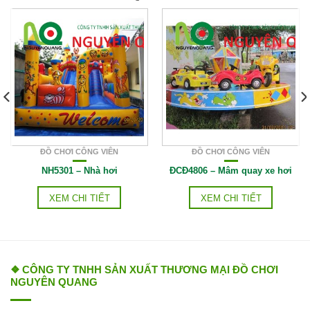
ĐỒ CHƠI CÔNG VIÊN
ĐỒ CHƠI CÔNG VIÊN
NH5301 – Nhà hơi
ĐCĐ4806 – Mâm quay xe hơi
XEM CHI TIẾT
XEM CHI TIẾT
❖ CÔNG TY TNHH SẢN XUẤT THƯƠNG MẠI ĐỒ CHƠI
NGUYÊN QUANG