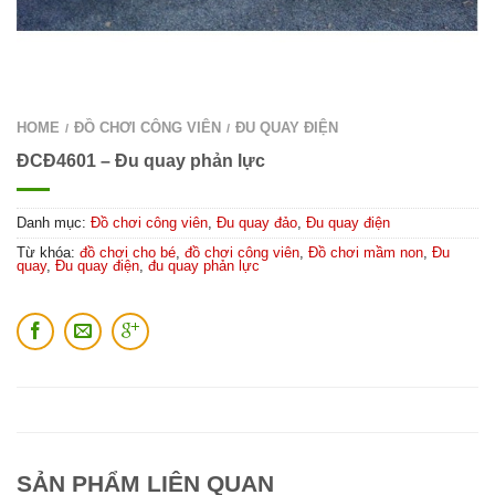
HOME
ĐỒ CHƠI CÔNG VIÊN
ĐU QUAY ĐIỆN
/
/
ĐCĐ4601 – Đu quay phản lực
Danh mục:
Đồ chơi công viên
,
Đu quay đảo
,
Đu quay điện
Từ khóa:
đồ chơi cho bé
,
đồ chơi công viên
,
Đồ chơi mầm non
,
Đu
quay
,
Đu quay điện
,
đu quay phản lực
SẢN PHẨM LIÊN QUAN