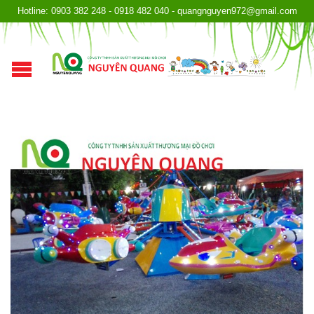
Hotline: 0903 382 248 - 0918 482 040 - quangnguyen972@gmail.com