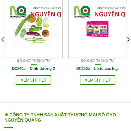
ĐỒ CHƠI THÔNG TƯ
ĐỒ CHƠI THÔNG TƯ
ĐC2405 – Dinh dưỡng 2
ĐC2505 – Lô tô các loại
XEM CHI TIẾT
XEM CHI TIẾT
❖ CÔNG TY TNHH SẢN XUẤT THƯƠNG MẠI ĐỒ CHƠI
NGUYÊN QUANG