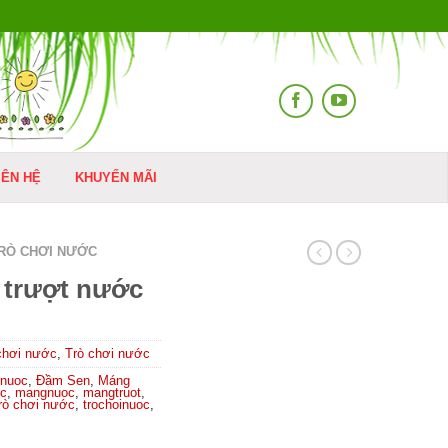
IÊN HỆ
KHUYẾN MÃI
RÒ CHƠI NƯỚC
 trượt nước
chơi nước
,
Trò chơi nước
nnuoc
,
Đầm Sen
,
Máng
ớc
,
mangnuoc
,
mangtruot
,
rò chơi nước
,
trochoinuoc
,