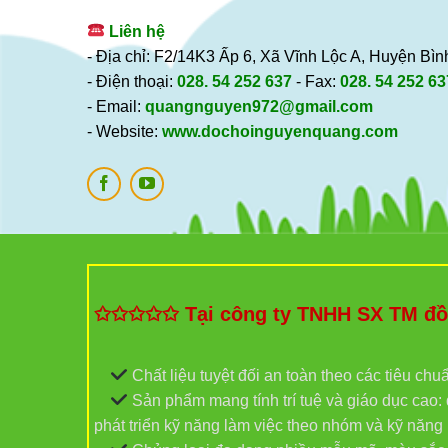
Liên hệ
- Địa chỉ: F2/14K3 Ấp 6, Xã Vĩnh Lộc A, Huyện B
- Điện thoại:
028. 54 252 637
- Fax:
028. 54 252 63
- Email:
quangnguyen972@gmail.com
- Website:
www.dochoinguyenquang.com
✩✩✩✩✩ Tại công ty TNHH SX TM đồ c
Chất liệu tuyệt đối an toàn theo các tiêu chu
Sản phẩm mang tính trí tuệ và giáo dục cao: đ
phát triển kỹ năng làm việc theo nhóm và kỹ năn