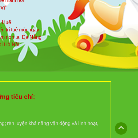
 trẻ mầm non
ng”
i Huế
iển trí tuệ mỗi ngày
mầm non tại Đà Nẵng
ại Hà Nội
g tiêu chí:
ợng; rèn luyện khả năng vận động và linh hoạt,