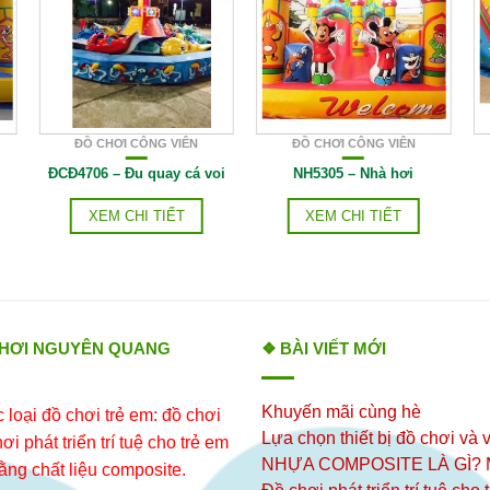
ĐỒ CHƠI CÔNG VIÊN
ĐỒ CHƠI CÔNG VIÊN
ĐCĐ4706 – Đu quay cá voi
NH5305 – Nhà hơi
XEM CHI TIẾT
XEM CHI TIẾT
CHƠI NGUYÊN QUANG
❖ BÀI VIẾT MỚI
Khuyến mãi cùng hè
loại đồ chơi trẻ em: đồ chơi
Lựa chọn thiết bị đồ chơi và v
i phát triển trí tuệ cho trẻ em
NHỰA COMPOSITE LÀ GÌ?
ằng chất liệu composite.