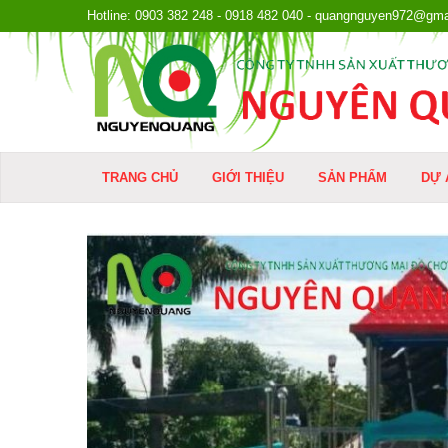
Hotline: 0903 382 248 - 0918 482 040 - quangnguyen972@gma
TRANG CHỦ
GIỚI THIỆU
SẢN PHẨM
DỰ 