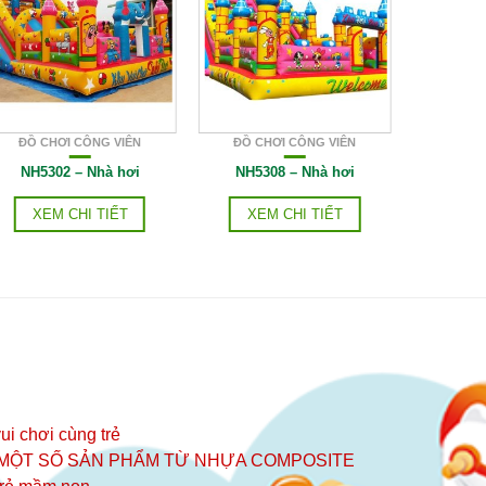
ĐỒ CHƠI CÔNG VIÊN
ĐỒ CHƠI CÔNG VIÊN
ĐỒ CH
NH5302 – Nhà hơi
NH5308 – Nhà hơi
ĐCĐ4702
XEM CHI TIẾT
XEM CHI TIẾT
XE
ui chơi cùng trẻ
 MỘT SỐ SẢN PHẨM TỪ NHỰA COMPOSITE