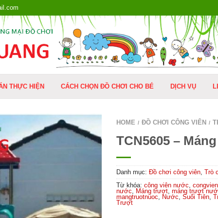
il.com
ÁN THỰC HIỆN
CÁCH CHỌN ĐỒ CHƠI CHO BÉ
DỊCH VỤ
L
HOME
ĐỒ CHƠI CÔNG VIÊN
T
/
/
TCN5605 – Máng
Danh mục:
Đồ chơi công viên
,
Trò 
Từ khóa:
công viên nước
,
congvie
nước
,
Máng trượt
,
máng trượt nư
mangtruotnuoc
,
Nước
,
Suối Tiên
,
T
Trượt