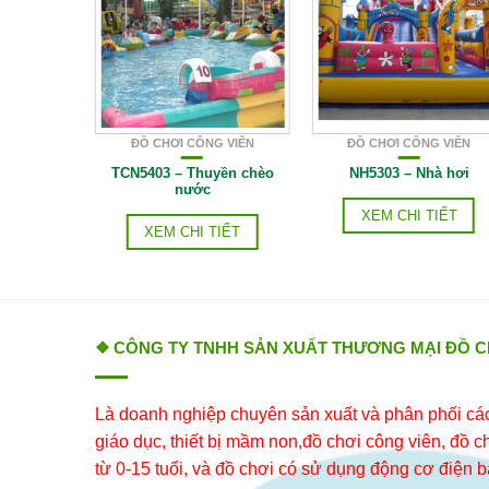
G VIÊN
ĐỒ CHƠI CÔNG VIÊN
ĐỒ CHƠI CÔNG VIÊN
ay voi bay
TCN5403 – Thuyền chèo
NH5303 – Nhà hơi
nước
IẾT
XEM CHI TIẾT
XEM CHI TIẾT
❖ CÔNG TY TNHH SẢN XUẤT THƯƠNG MẠI ĐỒ 
Là doanh nghiệp chuyên sản xuất và phân phối các 
giáo dục, thiết bị mầm non,đồ chơi công viên, đồ chơ
từ 0-15 tuổi, và đồ chơi có sử dụng động cơ điện b