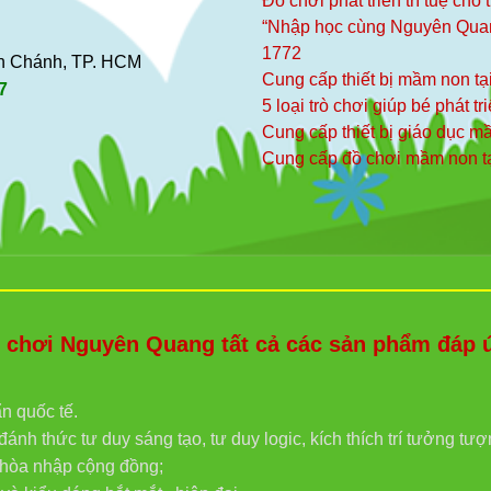
Đồ chơi phát triển trí tuệ cho
“Nhập học cùng Nguyên Qua
1772
ình Chánh, TP. HCM
Cung cấp thiết bị mầm non tạ
7
5 loại trò chơi giúp bé phát tr
Cung cấp thiết bị giáo dục 
Cung cấp đồ chơi mầm non t
hơi Nguyên Quang tất cả các sản phẩm đáp ứn
ẩn quốc tế.
ánh thức tư duy sáng tạo, tư duy logic, kích thích trí tưởng tư
g hòa nhập cộng đồng;