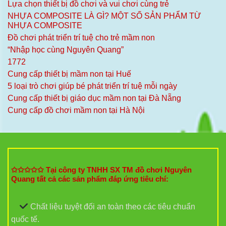
Lựa chọn thiết bị đồ chơi và vui chơi cùng trẻ
NHỰA COMPOSITE LÀ GÌ? MỘT SỐ SẢN PHẨM TỪ
NHỰA COMPOSITE
Đồ chơi phát triển trí tuệ cho trẻ mầm non
“Nhập học cùng Nguyên Quang”
1772
Cung cấp thiết bị mầm non tại Huế
5 loại trò chơi giúp bé phát triển trí tuệ mỗi ngày
Cung cấp thiết bị giáo dục mầm non tại Đà Nẵng
Cung cấp đồ chơi mầm non tại Hà Nội
✩✩✩✩✩ Tại công ty TNHH SX TM đồ chơi Nguyên
Quang tất cả các sản phẩm đáp ứng tiêu chí:
Chất liệu tuyệt đối an toàn theo các tiêu chuẩn
quốc tế.