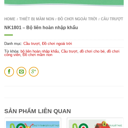
HOME
THIẾT BỊ MẦM NON
ĐỒ CHƠI NGOÀI TRỜI
CẦU TRƯỢT
/
/
/
NK1801 – Bộ liên hoàn nhập khẩu
Danh mục:
Cầu trượt
,
Đồ chơi ngoài trời
Từ khóa:
bộ liên hoàn nhập khẩu
,
Cầu trượt
,
đồ chơi cho bé
,
đồ chơi
công viên
,
Đồ chơi mầm non
SẢN PHẨM LIÊN QUAN