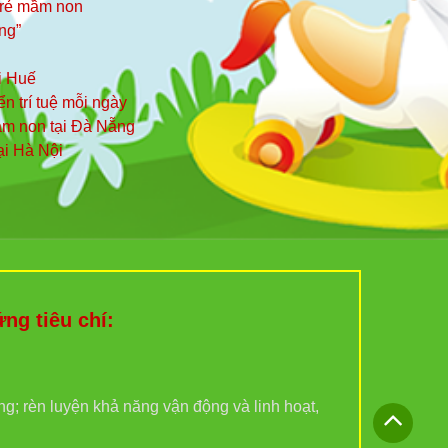
 trẻ mầm non
ng”
i Huế
iển trí tuệ mỗi ngày
mầm non tại Đà Nẵng
ại Hà Nội
g tiêu chí:
ợng; rèn luyện khả năng vận động và linh hoạt,