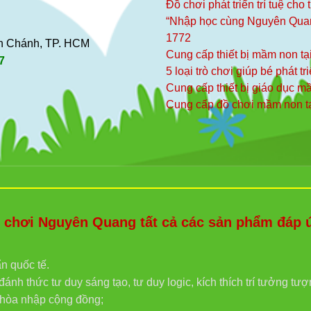
Đồ chơi phát triển trí tuệ cho
“Nhập học cùng Nguyên Qua
1772
ình Chánh, TP. HCM
Cung cấp thiết bị mầm non tạ
7
5 loại trò chơi giúp bé phát tr
Cung cấp thiết bị giáo dục 
Cung cấp đồ chơi mầm non t
hơi Nguyên Quang tất cả các sản phẩm đáp ứn
ẩn quốc tế.
ánh thức tư duy sáng tạo, tư duy logic, kích thích trí tưởng tư
g hòa nhập cộng đồng;