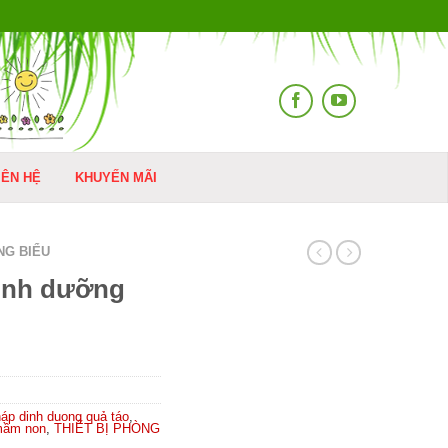
IÊN HỆ
KHUYẾN MÃI
NG BIỂU
inh dưỡng
háp dinh duong quả táo
,
 mầm non
,
THIẾT BỊ PHÒNG