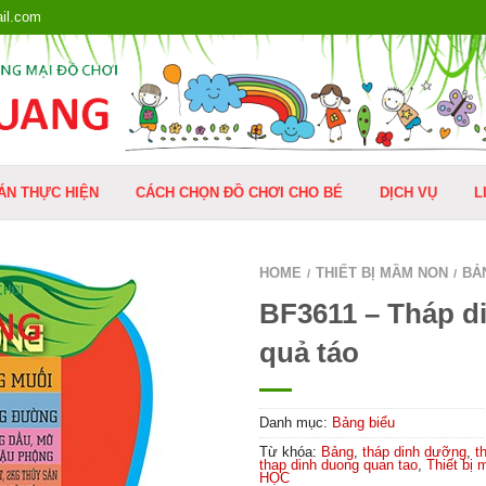
il.com
ÁN THỰC HIỆN
CÁCH CHỌN ĐỒ CHƠI CHO BÉ
DỊCH VỤ
L
HOME
THIẾT BỊ MẦM NON
BẢ
/
/
BF3611 – Tháp d
quả táo
Danh mục:
Bảng biểu
Từ khóa:
Bảng
,
tháp dinh dưỡng
,
t
thap dinh duong quan tao
,
Thiết bị
HỌC