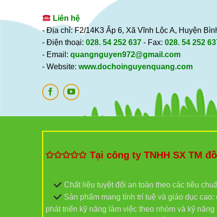
Liên hệ
- Địa chỉ: F2/14K3 Ấp 6, Xã Vĩnh Lộc A, Huyện B
- Điện thoại:
028. 54 252 637
- Fax:
028. 54 252 63
- Email:
quangnguyen972@gmail.com
- Website:
www.dochoinguyenquang.com
✩✩✩✩✩ Tại công ty TNHH SX TM đồ c
Chất liệu tuyệt đối an toàn theo các tiêu chu
Sản phẩm mang tính trí tuệ và giáo dục cao: đ
phát triển kỹ năng làm việc theo nhóm và kỹ năn