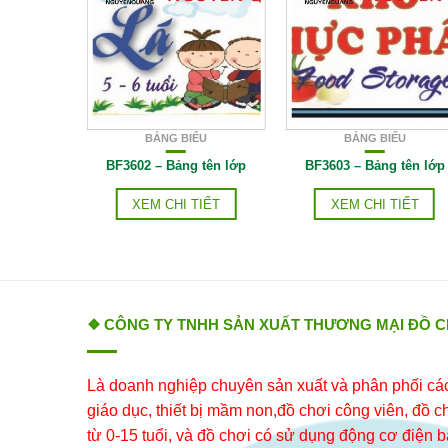
ỂU
BẢNG BIỂU
BẢNG BIỂU
10 nguyên
BF3602 – Bảng tên lớp
BF3603 – Bảng tên lớp
g
XEM CHI TIẾT
XEM CHI TIẾT
IẾT
❖ CÔNG TY TNHH SẢN XUẤT THƯƠNG MẠI ĐỒ 
Là doanh nghiệp chuyên sản xuất và phân phối các 
giáo dục, thiết bị mầm non,đồ chơi công viên, đồ chơ
từ 0-15 tuổi, và đồ chơi có sử dụng động cơ điện b