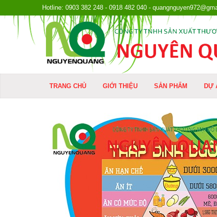
Hotline: 0903 382 248 - 0918 482 040 - quangnguyen972@gma
TRANG CHỦ
GIỚI THIỆU
SẢN PHẨM
DỰ 