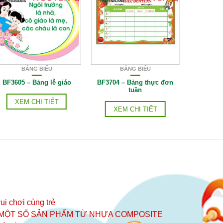
BẢNG BIỂU
BẢNG BIỂU
B
BF3605 – Bảng lễ giáo
BF3704 – Bảng thực đơn
BF3709 –
tuần
XEM CHI TIẾT
XEM CHI TIẾT
XE
ui chơi cùng trẻ
 MỘT SỐ SẢN PHẨM TỪ NHỰA COMPOSITE