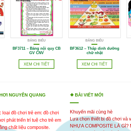
BẢNG BIỂU
BẢNG BIỂU
BF3711 – Bảng nội quy CB
BF3612 – Tháp dinh dưỡng
GV CNV
chữ nhật
XEM CHI TIẾT
XEM CHI TIẾT
CHƠI NGUYÊN QUANG
❖ BÀI VIẾT MỚI
Khuyến mãi cùng hè
loại đồ chơi trẻ em: đồ chơi
Lựa chọn thiết bị đồ chơi và v
i phát triển trí tuệ cho trẻ em
NHỰA COMPOSITE LÀ GÌ?
ằng chất liệu composite.