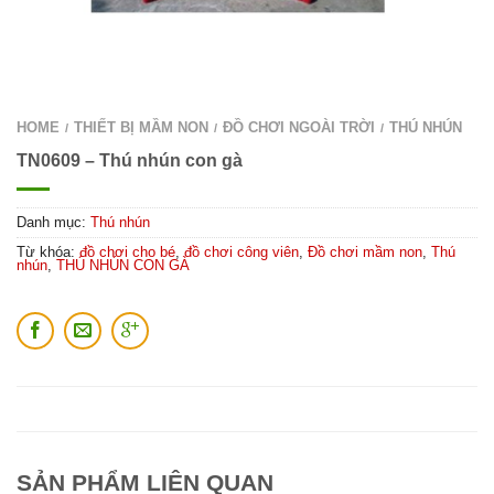
HOME
THIẾT BỊ MẦM NON
ĐỒ CHƠI NGOÀI TRỜI
THÚ NHÚN
/
/
/
TN0609 – Thú nhún con gà
Danh mục:
Thú nhún
Từ khóa:
đồ chơi cho bé
,
đồ chơi công viên
,
Đồ chơi mầm non
,
Thú
nhún
,
THÚ NHÚN CON GÀ
SẢN PHẨM LIÊN QUAN