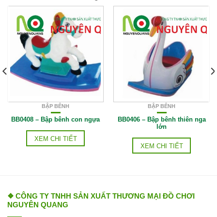
BẬP BÊNH
BẬP BÊNH
BB0408 – Bập bênh con ngựa
BB0406 – Bập bênh thiên nga
lớn
XEM CHI TIẾT
XEM CHI TIẾT
❖ CÔNG TY TNHH SẢN XUẤT THƯƠNG MẠI ĐỒ CHƠI
NGUYÊN QUANG