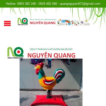
Hotline: 0903 382 248 - 0918 482 040 - quangnguyen972@gmail.com