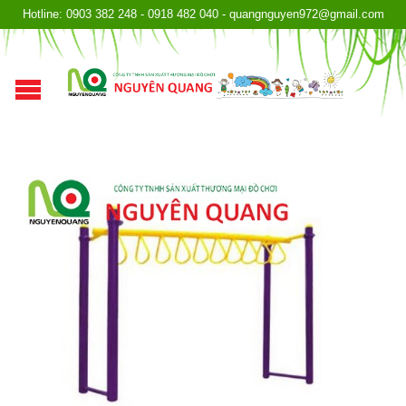
Hotline: 0903 382 248 - 0918 482 040 - quangnguyen972@gmail.com