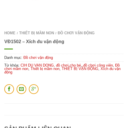
HOME
THIẾT BỊ MẦM NON
ĐỒ CHƠI VẬN ĐỘNG
/
/
VĐ1502 – Xích đu vận động
Danh mục:
Đồ chơi vận động
Từ khóa:
CIH DU VAN DONG
,
đồ chơi cho bé
,
đồ chơi công viên
,
Đồ
chơi mầm non
,
Thiết bị mầm non
,
THIẾT BỊ VẬN ĐỘNG
,
Xích đu vận
động