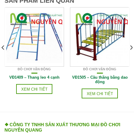
SẢN PHẨM LIÊN QUAN
ĐỒ CHƠI VẬN ĐỘNG
ĐỒ CHƠI VẬN ĐỘNG
VĐ1409 – Thang leo 4 cạnh
VĐ1505 – Cầu thăng bằng dao
động
XEM CHI TIẾT
XEM CHI TIẾT
❖ CÔNG TY TNHH SẢN XUẤT THƯƠNG MẠI ĐỒ CHƠI
NGUYÊN QUANG