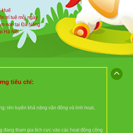
i Huế
iển trí tuệ mỗi ngày
mầm non tại Đà Nẵng
ại Hà Nội
g tiêu chí:
ợng; rèn luyện khả năng vận động và linh hoạt,
g đang tham gia tích cực vào các hoạt động công