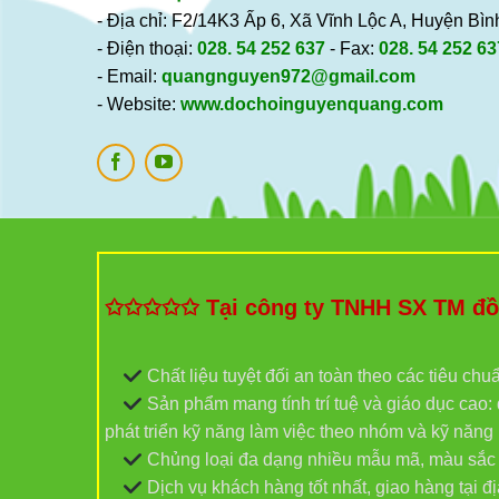
- Địa chỉ: F2/14K3 Ấp 6, Xã Vĩnh Lộc A, Huyện B
- Điện thoại:
028. 54 252 637
- Fax:
028. 54 252 63
- Email:
quangnguyen972@gmail.com
- Website:
www.dochoinguyenquang.com
✩✩✩✩✩ Tại công ty TNHH SX TM đồ c
Chất liệu tuyệt đối an toàn theo các tiêu chu
Sản phẩm mang tính trí tuệ và giáo dục cao: đ
phát triển kỹ năng làm việc theo nhóm và kỹ năn
Chủng loại đa dạng nhiều mẫu mã, màu sắc và
Dịch vụ khách hàng tốt nhất, giao hàng tại 