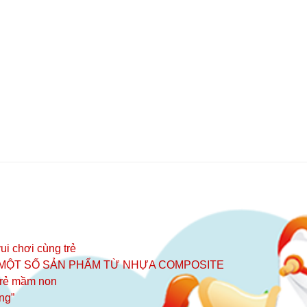
ui chơi cùng trẻ
 MỘT SỐ SẢN PHẨM TỪ NHỰA COMPOSITE
 trẻ mầm non
ng”