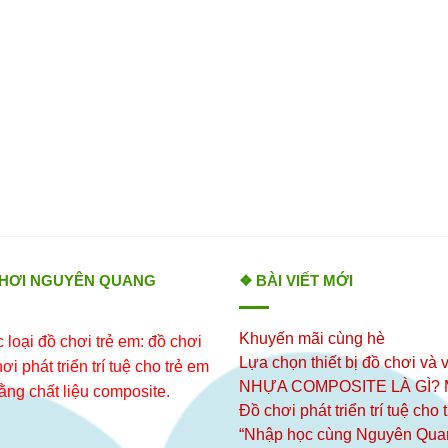
CHƠI NGUYÊN QUANG
❖ BÀI VIẾT MỚI
Khuyến mãi cùng hè
loại đồ chơi trẻ em: đồ chơi
Lựa chọn thiết bị đồ chơi và v
i phát triển trí tuệ cho trẻ em
NHỰA COMPOSITE LÀ GÌ?
ằng chất liệu composite.
Đồ chơi phát triển trí tuệ cho
“Nhập học cùng Nguyên Qua