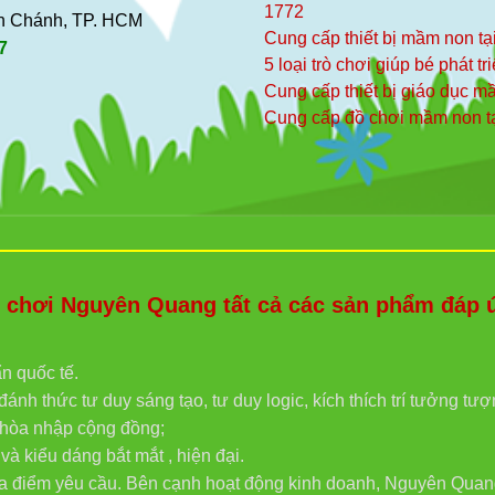
1772
ình Chánh, TP. HCM
Cung cấp thiết bị mầm non tạ
7
5 loại trò chơi giúp bé phát tr
Cung cấp thiết bị giáo dục 
Cung cấp đồ chơi mầm non t
hơi Nguyên Quang tất cả các sản phẩm đáp ứn
ẩn quốc tế.
ánh thức tư duy sáng tạo, tư duy logic, kích thích trí tưởng tư
g hòa nhập cộng đồng;
 kiểu dáng bắt mắt , hiện đại.
địa điểm yêu cầu. Bên cạnh hoạt động kinh doanh, Nguyên Quan