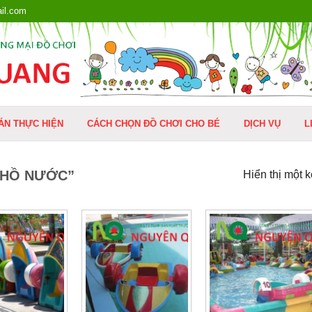
il.com
ÁN THỰC HIỆN
CÁCH CHỌN ĐỒ CHƠI CHO BÉ
DỊCH VỤ
L
“HỒ NƯỚC”
Hiển thị một 