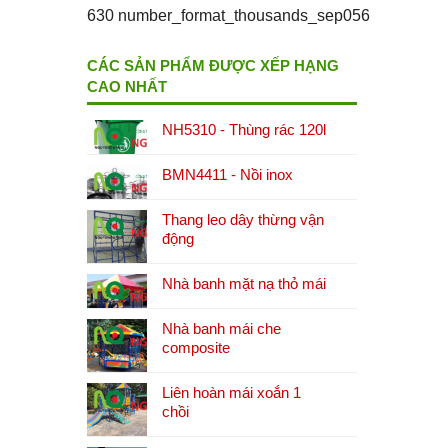
630 number_format_thousands_sep056
CÁC SẢN PHẨM ĐƯỢC XẾP HẠNG
CAO NHẤT
NH5310 - Thùng rác 120l
BMN4411 - Nồi inox
Thang leo dây thừng vận
động
Nhà banh mặt nạ thỏ mái
Nhà banh mái che
composite
Liên hoàn mái xoắn 1
chồi