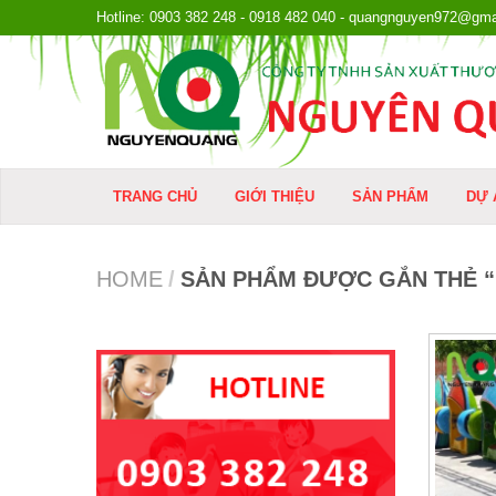
Hotline: 0903 382 248 - 0918 482 040 - quangnguyen972@gma
TRANG CHỦ
GIỚI THIỆU
SẢN PHẨM
DỰ 
HOME
/
SẢN PHẨM ĐƯỢC GẮN THẺ 