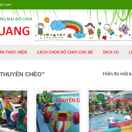
il.com
ÁN THỰC HIỆN
CÁCH CHỌN ĐỒ CHƠI CHO BÉ
DỊCH VỤ
L
“THUYỀN CHÈO”
Hiển thị một 