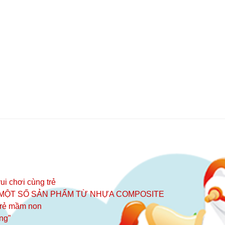
ui chơi cùng trẻ
 MỘT SỐ SẢN PHẨM TỪ NHỰA COMPOSITE
 trẻ mầm non
ng”