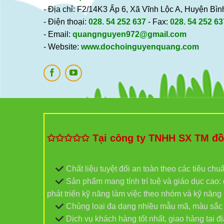
- Địa chỉ: F2/14K3 Ấp 6, Xã Vĩnh Lộc A, Huyện B
- Điện thoại:
028. 54 252 637
- Fax:
028. 54 252 63
- Email:
quangnguyen972@gmail.com
- Website:
www.dochoinguyenquang.com
✩✩✩✩✩ Tại công ty TNHH SX TM đồ c
Chất liệu tuyệt đối an toàn theo các tiêu chu
Sản phẩm mang tính trí tuệ và giáo dục cao: đ
phát triển kỹ năng làm việc theo nhóm và kỹ năn
Chủng loại đa dạng nhiều mẫu mã, màu sắc và
Dịch vụ khách hàng tốt nhất, giao hàng tại 