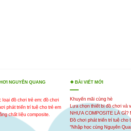
CHƠI NGUYÊN QUANG
❖ BÀI VIẾT MỚI
Khuyến mãi cùng hè
loại đồ chơi trẻ em: đồ chơi
Lựa chọn thiết bị đồ chơi và v
i phát triển trí tuệ cho trẻ em
NHỰA COMPOSITE LÀ GÌ?
ằng chất liệu composite.
Đồ chơi phát triển trí tuệ cho
“Nhập học cùng Nguyên Qua