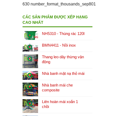
630 number_format_thousands_sep801
CÁC SẢN PHẨM ĐƯỢC XẾP HẠNG
CAO NHẤT
NH5310 - Thùng rác 120l
BMN4411 - Nồi inox
Thang leo dây thừng vận
động
Nhà banh mặt nạ thỏ mái
Nhà banh mái che
composite
Liên hoàn mái xoắn 1
chồi