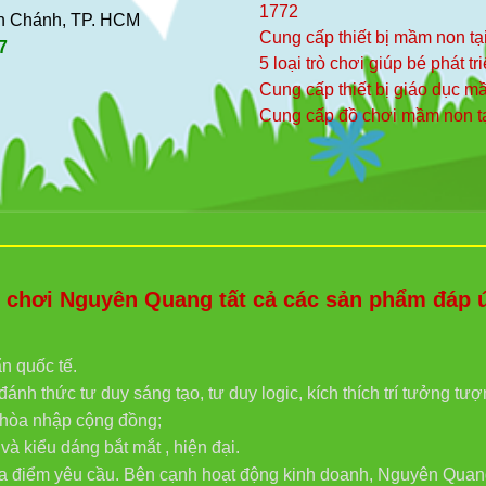
1772
ình Chánh, TP. HCM
Cung cấp thiết bị mầm non tạ
7
5 loại trò chơi giúp bé phát tr
Cung cấp thiết bị giáo dục 
Cung cấp đồ chơi mầm non t
hơi Nguyên Quang tất cả các sản phẩm đáp ứn
ẩn quốc tế.
ánh thức tư duy sáng tạo, tư duy logic, kích thích trí tưởng tư
g hòa nhập cộng đồng;
 kiểu dáng bắt mắt , hiện đại.
địa điểm yêu cầu. Bên cạnh hoạt động kinh doanh, Nguyên Quan