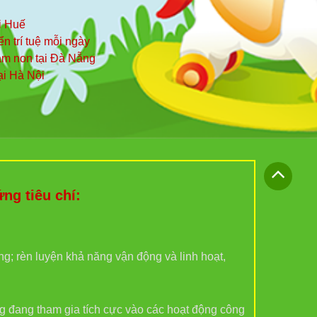
i Huế
iển trí tuệ mỗi ngày
mầm non tại Đà Nẵng
ại Hà Nội
g tiêu chí:
ợng; rèn luyện khả năng vận động và linh hoạt,
g đang tham gia tích cực vào các hoạt động công