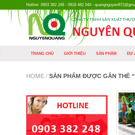
Hotline: 0903 382 248 - 0918 482 040 - quangnguyen972@gma
TRANG CHỦ
GIỚI THIỆU
SẢN PHẨM
DỰ 
HOME
/
SẢN PHẨM ĐƯỢC GẮN THẺ 