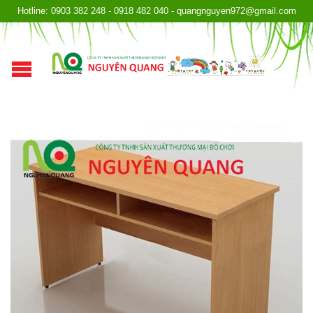
Hotline: 0903 382 248 - 0918 482 040 - quangnguyen972@gmail.com