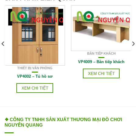
BÀN TIẾP KHÁCH
VP4009 – Bàn tiếp khách
THIẾT BỊ VĂN PHÒNG
XEM CHI TIẾT
VP4002 – Tủ hồ sơ
XEM CHI TIẾT
❖ CÔNG TY TNHH SẢN XUẤT THƯƠNG MẠI ĐỒ CHƠI
NGUYÊN QUANG