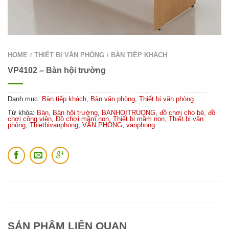
HOME
THIẾT BỊ VĂN PHÒNG
BÀN TIẾP KHÁCH
/
/
VP4102 – Bàn hội trường
Danh mục:
Bàn tiếp khách
,
Bàn văn phòng
,
Thiết bị văn phòng
Từ khóa:
Bàn
,
Bàn hội trường
,
BANHOITRUONG
,
đồ chơi cho bé
,
đồ
chơi công viên
,
Đồ chơi mầm non
,
Thiết bị mầm non
,
Thiết bị văn
phòng
,
Thietbivanphong
,
VĂN PHÒNG
,
vanphong
SẢN PHẨM LIÊN QUAN