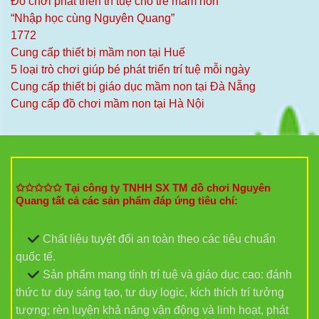
Đồ chơi phát triển trí tuệ cho trẻ mầm non
“Nhập học cùng Nguyên Quang”
1772
Cung cấp thiết bị mầm non tại Huế
5 loại trò chơi giúp bé phát triển trí tuệ mỗi ngày
Cung cấp thiết bị giáo dục mầm non tại Đà Nẵng
Cung cấp đồ chơi mầm non tại Hà Nội
✩✩✩✩✩ Tại công ty TNHH SX TM đồ chơi Nguyên
Quang tất cả các sản phẩm đáp ứng tiêu chí:
Chất liệu tuyệt đối an toàn theo các tiêu chuẩn
quốc tế.
Sản phẩm mang tính trí tuệ và giáo dục cao: đánh
thức tư duy sáng tạo, tư duy logic, kích thích trí tưởng
tượng; rèn luyện khả năng vận động và linh hoạt, phát