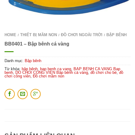
HOME
THIẾT BỊ MẦM NON
ĐỒ CHƠI NGOÀI TRỜI
BẬP BÊNH
/
/
/
BB0401 – Bập bênh cá vàng
Danh mục:
Bập bênh
Từ khóa:
bập bênh
,
bap benh ca vang
,
BAP BENH CA VANG Bap
benh
,
DO CHOI CONG VIEN Bập bênh cá vàng
,
đồ chơi cho bé
,
đồ
chơi công viên
,
Đồ chơi mầm non