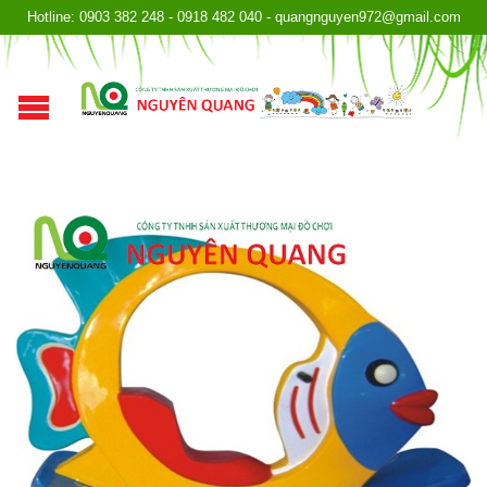
Hotline: 0903 382 248 - 0918 482 040 - quangnguyen972@gmail.com