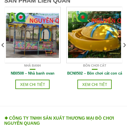
SẢN PHẨM LIÊN QUAN
NHÀ BANH
BỒN CHƠI CÁT
NB0508 – Nhà banh ovan
BCN0502 – Bồn chơi cát con cá
XEM CHI TIẾT
XEM CHI TIẾT
❖ CÔNG TY TNHH SẢN XUẤT THƯƠNG MẠI ĐỒ CHƠI
NGUYÊN QUANG