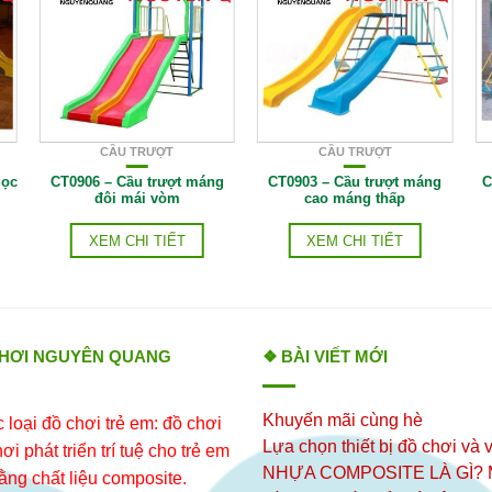
CẦU TRƯỢT
CẦU TRƯỢT
gọc
CT0906 – Cầu trượt máng
CT0903 – Cầu trượt máng
C
đôi mái vòm
cao máng thấp
XEM CHI TIẾT
XEM CHI TIẾT
CHƠI NGUYÊN QUANG
❖ BÀI VIẾT MỚI
Khuyến mãi cùng hè
loại đồ chơi trẻ em: đồ chơi
Lựa chọn thiết bị đồ chơi và v
i phát triển trí tuệ cho trẻ em
NHỰA COMPOSITE LÀ GÌ?
ằng chất liệu composite.