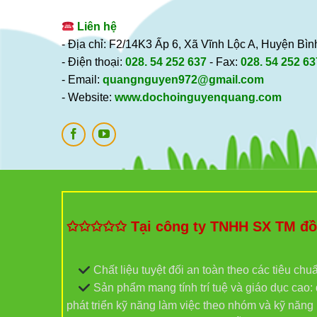
Liên hệ
- Địa chỉ: F2/14K3 Ấp 6, Xã Vĩnh Lộc A, Huyện B
- Điện thoại:
028. 54 252 637
- Fax:
028. 54 252 63
- Email:
quangnguyen972@gmail.com
- Website:
www.dochoinguyenquang.com
✩✩✩✩✩ Tại công ty TNHH SX TM đồ c
Chất liệu tuyệt đối an toàn theo các tiêu chu
Sản phẩm mang tính trí tuệ và giáo dục cao: đ
phát triển kỹ năng làm việc theo nhóm và kỹ năn