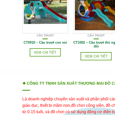
ỢT
CẦU TRƯỢT
CẦU TRƯỢT
ượt con cá
CT0910 – Cầu trượt con voi
CT1002 – Cầu trượt thỏ n
đôi
IẾT
XEM CHI TIẾT
XEM CHI TIẾT
❖ CÔNG TY TNHH SẢN XUẤT THƯƠNG MẠI ĐỒ 
Là doanh nghiệp chuyên sản xuất và phân phối các 
giáo dục, thiết bị mầm non,đồ chơi công viên, đồ chơ
từ 0-15 tuổi, và đồ chơi có sử dụng động cơ điện b