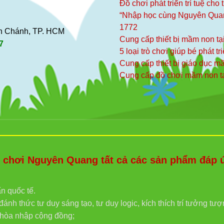
Đồ chơi phát triển trí tuệ cho
“Nhập học cùng Nguyên Qua
1772
ình Chánh, TP. HCM
Cung cấp thiết bị mầm non tạ
7
5 loại trò chơi giúp bé phát tr
Cung cấp thiết bị giáo dục 
Cung cấp đồ chơi mầm non t
hơi Nguyên Quang tất cả các sản phẩm đáp ứn
ẩn quốc tế.
ánh thức tư duy sáng tạo, tư duy logic, kích thích trí tưởng tư
g hòa nhập cộng đồng;