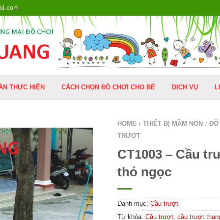
il.com
ÁN THỰC HIỆN
CÁCH CHỌN ĐỒ CHƠI CHO BÉ
DỊCH VỤ
L
HOME
THIẾT BỊ MẦM NON
ĐỒ
/
/
TRƯỢT
CT1003 – Cầu trư
thỏ ngọc
Danh mục:
Cầu trượt
Từ khóa:
Cầu trượt
,
cầu trượt than