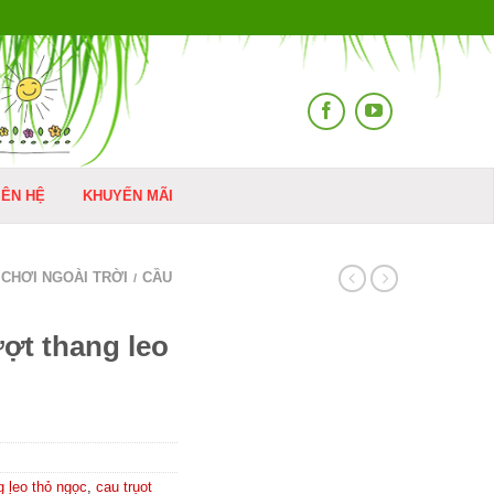
IÊN HỆ
KHUYẾN MÃI
 CHƠI NGOÀI TRỜI
CẦU
/
ợt thang leo
g leo thỏ ngọc
,
cau truot