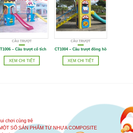
CẦU TRƯỢT
CẦU TRƯỢT
C
T1006 – Cầu trượt cổ tích
CT1004 – Cầu trượt đồng hồ
CT0907 –
XEM CHI TIẾT
XEM CHI TIẾT
XE
ui chơi cùng trẻ
 MỘT SỐ SẢN PHẨM TỪ NHỰA COMPOSITE