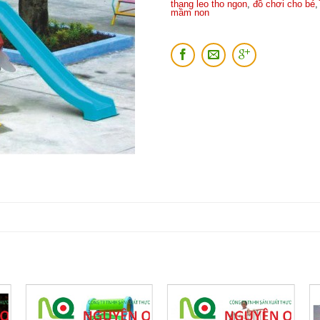
thang leo tho ngon
,
đồ chơi cho bé
mầm non