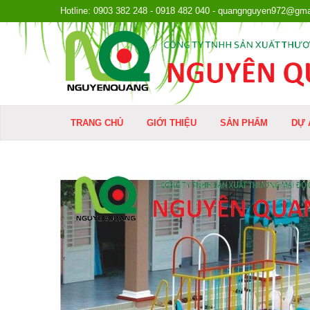
Hotline: 0903 382 248 - 0918 482 040 - quangnguyen972@gma
TRANG CHỦ
GIỚI THIỆU
SẢN PHẨM
DỰ 