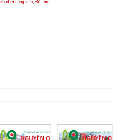
,
đồ chơi công viên
,
Đồ chơi