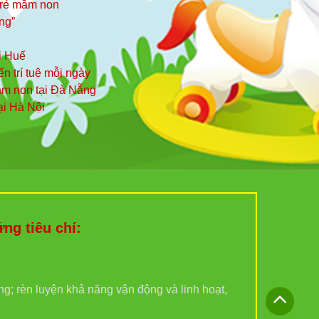
 trẻ mầm non
ng”
i Huế
iển trí tuệ mỗi ngày
mầm non tại Đà Nẵng
ại Hà Nội
g tiêu chí:
ợng; rèn luyện khả năng vận động và linh hoạt,