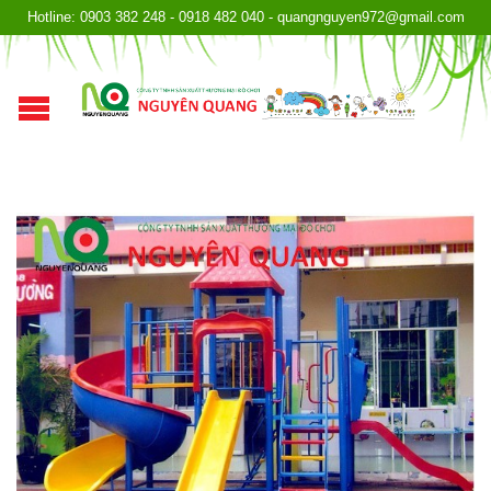
Hotline: 0903 382 248 - 0918 482 040 - quangnguyen972@gmail.com