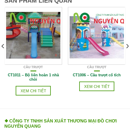
SẢN PHẨM LIÊN QUAN
CẦU TRƯỢT
CẦU TRƯỢT
CT1011 – Bộ liên hoàn 1 nhà
CT1006 – Cầu trượt cổ tích
chòi
XEM CHI TIẾT
XEM CHI TIẾT
❖ CÔNG TY TNHH SẢN XUẤT THƯƠNG MẠI ĐỒ CHƠI
NGUYÊN QUANG