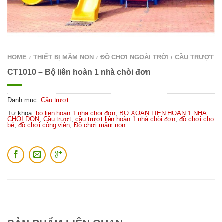
HOME
THIẾT BỊ MẦM NON
ĐỒ CHƠI NGOÀI TRỜI
CẦU TRƯỢT
/
/
/
CT1010 – Bộ liên hoàn 1 nhà chòi đơn
Danh mục:
Cầu trượt
Từ khóa:
bộ liên hoàn 1 nhà chòi đơn
,
BO XOAN LIEN HOAN 1 NHA
CHOI DON
,
Cầu trượt
,
cầu trượt liên hoàn 1 nhà chòi đơn
,
đồ chơi cho
bé
,
đồ chơi công viên
,
Đồ chơi mầm non