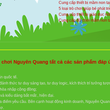
Cung cấp thiết bị mầm non tạ
7
5 loại trò chơi giúp bé phát tr
Cung cấp thiết bị giáo dục 
Cung cấp đồ chơi mầm non t
hơi Nguyên Quang tất cả các sản phẩm đáp ứn
ẩn quốc tế.
ánh thức tư duy sáng tạo, tư duy logic, kích thích trí tưởng tư
g hòa nhập cộng đồng;
 kiểu dáng bắt mắt , hiện đại.
địa điểm yêu cầu. Bên cạnh hoạt động kinh doanh, Nguyên Quan
hơ.