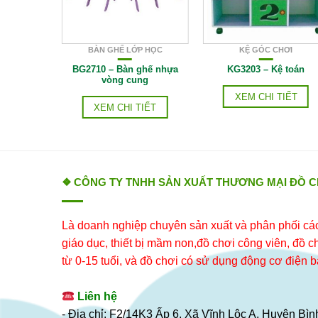
P HỌC
BÀN GHẾ LỚP HỌC
KỆ GÓC CHƠI
n thấp
BG2710 – Bàn ghế nhựa
KG3203 – Kệ toán
vòng cung
IẾT
XEM CHI TIẾT
XEM CHI TIẾT
❖ CÔNG TY TNHH SẢN XUẤT THƯƠNG MẠI ĐỒ 
Là doanh nghiệp chuyên sản xuất và phân phối các 
giáo dục, thiết bị mầm non,đồ chơi công viên, đồ chơ
từ 0-15 tuổi, và đồ chơi có sử dụng động cơ điện b
Liên hệ
- Địa chỉ: F2/14K3 Ấp 6, Xã Vĩnh Lộc A, Huyện B