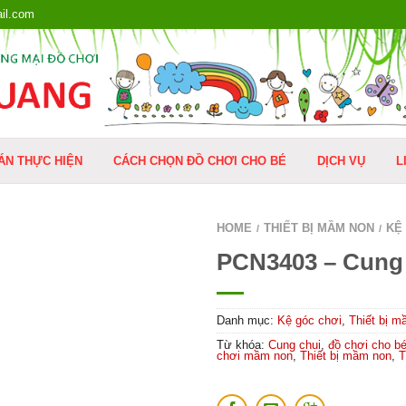
il.com
ÁN THỰC HIỆN
CÁCH CHỌN ĐỒ CHƠI CHO BÉ
DỊCH VỤ
L
HOME
THIẾT BỊ MẦM NON
KỆ
/
/
PCN3403 – Cung
Danh mục:
Kệ góc chơi
,
Thiết bị 
Từ khóa:
Cung chui
,
đồ chơi cho b
chơi mầm non
,
Thiết bị mầm non
,
T