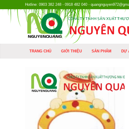
Hotline: 0903 382 248 - 0918 482 040 - quangnguyen972@gma
TRANG CHỦ
GIỚI THIỆU
SẢN PHẨM
DỰ 