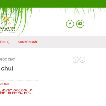
IÊN HỆ
KHUYẾN MÃI
 GÓC CHƠI
 chui
mầm non
é
,
đồ chơi công viên
,
Đồ
HIẾT BỊ PHÒNG HỌC