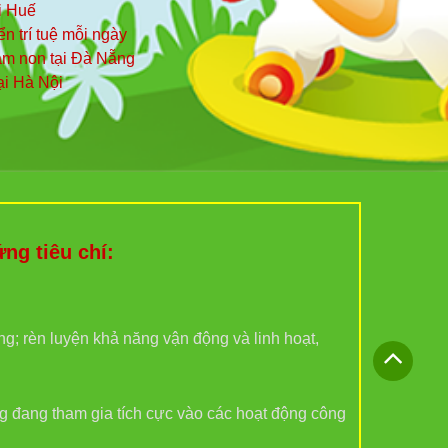
i Huế
iển trí tuệ mỗi ngày
mầm non tại Đà Nẵng
ại Hà Nội
g tiêu chí:
ợng; rèn luyện khả năng vận động và linh hoạt,
g đang tham gia tích cực vào các hoạt động công