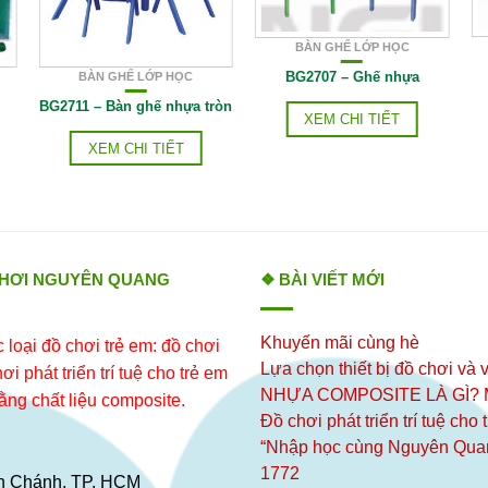
BÀN GHẾ LỚP HỌC
BG2707 – Ghế nhựa
BÀN GHẾ LỚP HỌC
BG2711 – Bàn ghế nhựa tròn
XEM CHI TIẾT
XEM CHI TIẾT
CHƠI NGUYÊN QUANG
❖ BÀI VIẾT MỚI
Khuyến mãi cùng hè
loại đồ chơi trẻ em: đồ chơi
Lựa chọn thiết bị đồ chơi và v
i phát triển trí tuệ cho trẻ em
NHỰA COMPOSITE LÀ GÌ?
ằng chất liệu composite.
Đồ chơi phát triển trí tuệ cho
“Nhập học cùng Nguyên Qua
1772
ình Chánh, TP. HCM