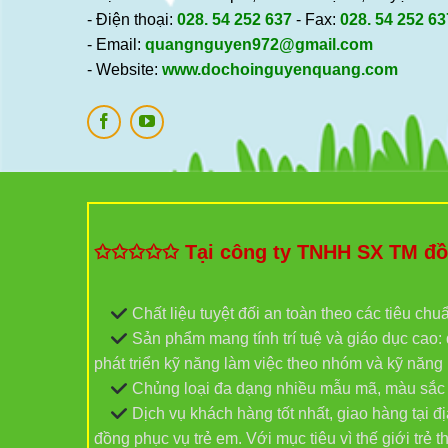
- Điện thoại:
028. 54 252 637
- Fax:
028. 54 252 63
- Email:
quangnguyen972@gmail.com
- Website:
www.dochoinguyenquang.com
✩✩✩✩✩ Tại công ty TNHH SX TM đồ c
Chất liệu tuyệt đối an toàn theo các tiêu chu
Sản phẩm mang tính trí tuệ và giáo dục cao: đ
phát triển kỹ năng làm việc theo nhóm và kỹ năn
Chủng loại đa dạng nhiều mẫu mã, màu sắc và
Dịch vụ khách hàng tốt nhất, giao hàng tại 
đồng phục vụ trẻ em. Với mục tiêu vì thế giới trẻ t