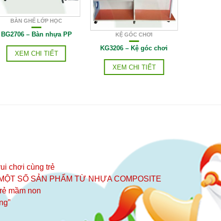
BÀN GHẾ LỚP HỌC
BG2706 – Bàn nhựa PP
KỆ GÓC CHƠI
BÀN 
KG3206 – Kệ góc chơi
BG270
XEM CHI TIẾT
XEM CHI TIẾT
XE
ui chơi cùng trẻ
 MỘT SỐ SẢN PHẨM TỪ NHỰA COMPOSITE
 trẻ mầm non
ng”