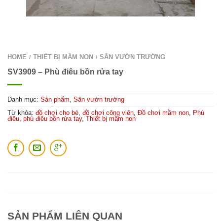
HOME
THIẾT BỊ MẦM NON
SÂN VƯỜN TRƯỜNG
/
/
SV3909 – Phù điêu bồn rửa tay
Danh mục:
Sản phẩm
,
Sân vườn trường
Từ khóa:
đồ chơi cho bé
,
đồ chơi công viên
,
Đồ chơi mầm non
,
Phù
điêu
,
phù điêu bồn rửa tay
,
Thiết bị mầm non
SẢN PHẨM LIÊN QUAN