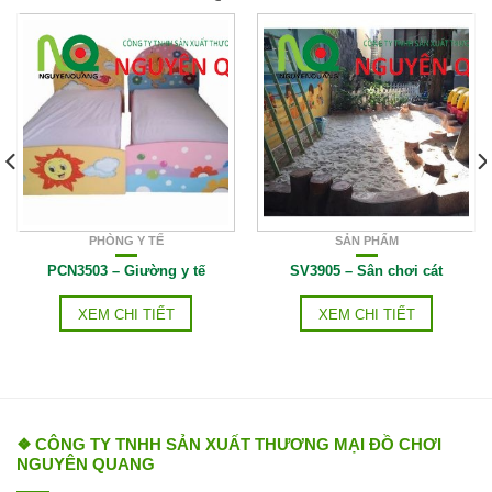
PHÒNG Y TẾ
SẢN PHẨM
PCN3503 – Giường y tế
SV3905 – Sân chơi cát
XEM CHI TIẾT
XEM CHI TIẾT
❖ CÔNG TY TNHH SẢN XUẤT THƯƠNG MẠI ĐỒ CHƠI
NGUYÊN QUANG