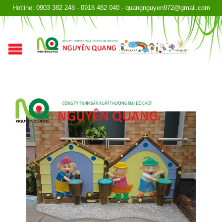
Hotline: 0903 382 248 - 0918 482 040 - quangnguyen972@gmail.com