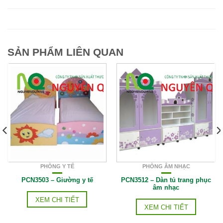
SẢN PHẨM LIÊN QUAN
PHÒNG Y TẾ
PHÒNG ÂM NHẠC
PCN3503 – Giường y tế
PCN3512 – Dàn tủ trang phục
âm nhạc
XEM CHI TIẾT
XEM CHI TIẾT