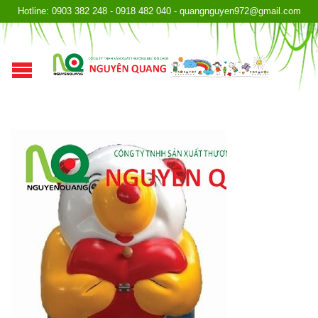
Hotline: 0903 382 248 - 0918 482 040 - quangnguyen972@gmail.com