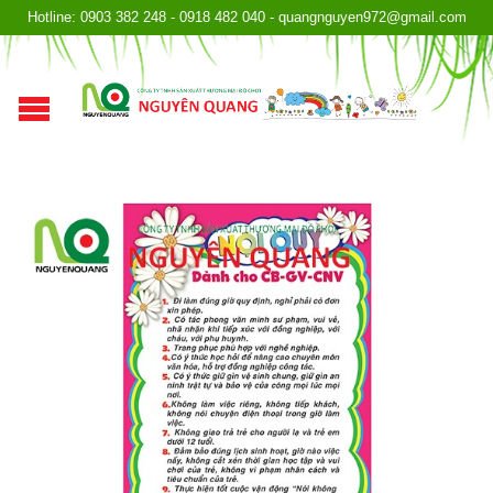
Hotline: 0903 382 248 - 0918 482 040 - quangnguyen972@gmail.com