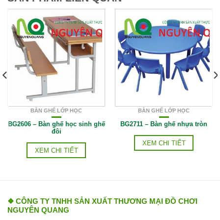
BÀN GHẾ LỚP HỌC
BÀN GHẾ LỚP HỌC
BG2606 – Bàn ghế học sinh ghế
BG2711 – Bàn ghế nhựa tròn
đôi
XEM CHI TIẾT
XEM CHI TIẾT
❖ CÔNG TY TNHH SẢN XUẤT THƯƠNG MẠI ĐỒ CHƠI
NGUYÊN QUANG