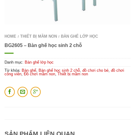
HOME
THIẾT BỊ MẦM NON
BÀN GHẾ LỚP HỌC
/
/
BG2605 – Bàn ghế học sinh 2 chỗ
Danh mục:
Bàn ghế lớp học
Từ khóa:
Bàn ghế
,
Bàn ghế học sinh 2 chỗ
,
đồ chơi cho bé
,
đồ chơi
công viên
,
Đồ chơi mầm non
,
Thiết bị mầm non
SẢN PHẨM LIÊN QUAN