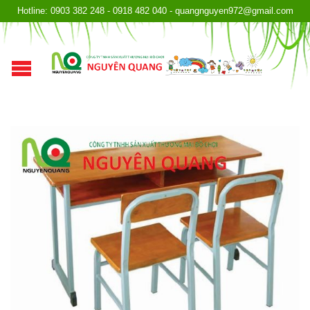
Hotline: 0903 382 248 - 0918 482 040 - quangnguyen972@gmail.com